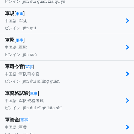
jūn duì guǎn xiá qū yù
ピンイン :
軍規
[
]
軍事
中国語 :
军规
jūn guī
ピンイン :
軍靴
[
]
軍事
中国語 :
军靴
jūn xuē
ピンイン :
軍司令官
[
]
軍事
中国語 :
军队司令官
jūn duì sī lìng guān
ピンイン :
軍資格試験
[
]
軍事
中国語 :
军队资格考试
jūn duì zī gé kǎo shì
ピンイン :
軍資金
[
]
軍事
中国語 :
军费