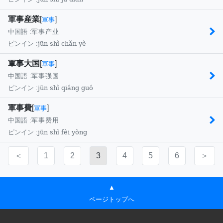
軍事産業
[
]
軍事
中国語 :
军事产业
jūn shì chǎn yè
ピンイン :
軍事大国
[
]
軍事
中国語 :
军事强国
jūn shì qiáng guó
ピンイン :
軍事費
[
]
軍事
中国語 :
军事费用
jūn shì fèi yòng
ピンイン :
＜
1
2
3
4
5
6
＞
▲
ページトップへ