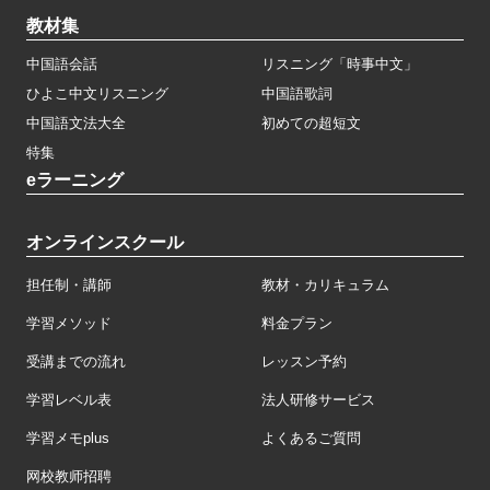
教材集
中国語会話
リスニング「時事中文」
ひよこ中文リスニング
中国語歌詞
中国語文法大全
初めての超短文
特集
eラーニング
オンラインスクール
担任制・講師
教材・カリキュラム
学習メソッド
料金プラン
受講までの流れ
レッスン予約
学習レベル表
法人研修サービス
学習メモplus
よくあるご質問
网校教师招聘