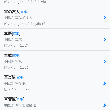
jūn duì de hù wèi
ピンイン :
軍の友人
[
]
軍事
中国語 :
军队的友人
jūn duì de yǒu rén
ピンイン :
軍医
[
]
軍事
中国語 :
军医
jūn yī
ピンイン :
軍歌
[
]
軍事
中国語 :
军歌
jūn gē
ピンイン :
軍楽隊
[
]
軍事
中国語 :
军乐队
jūn lè duì
ピンイン :
軍管区
[
]
軍事
中国語 :
军队管辖区域