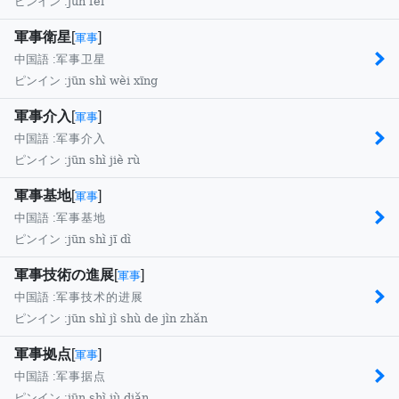
jūn fèi
ピンイン :
軍事衛星
[
]
軍事
中国語 :
军事卫星
jūn shì wèi xīng
ピンイン :
軍事介入
[
]
軍事
中国語 :
军事介入
jūn shì jiè rù
ピンイン :
軍事基地
[
]
軍事
中国語 :
军事基地
jūn shì jī dì
ピンイン :
軍事技術の進展
[
]
軍事
中国語 :
军事技术的进展
jūn shì jì shù de jìn zhǎn
ピンイン :
軍事拠点
[
]
軍事
中国語 :
军事据点
jūn shì jù diǎn
ピンイン :