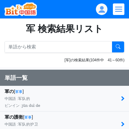
军 検索結果リスト
[军]の検索結果(104件中 41～60件)
単語一覧
軍の
[
]
軍事
中国語 :
军队的
jūn duì de
ピンイン :
軍の護衛
[
]
軍事
中国語 :
军队的护卫