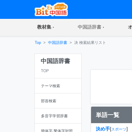
(current)
(current)
教材集
中国語辞書
Top
中国語辞書
决 検索結果リスト
中国語辞書
TOP
テーマ検索
部首検索
単語一覧
多音字学習辞書
決め手
[
]
スポーツ
簡体字·繁体字対照