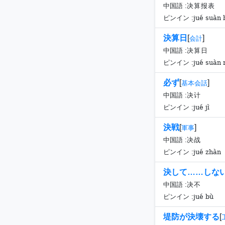
中国語 :
决算报表
jué suàn 
ピンイン :
決算日
[
]
会計
中国語 :
决算日
jué suàn r
ピンイン :
必ず
[
]
基本会話
中国語 :
决计
jué jì
ピンイン :
決戦
[
]
軍事
中国語 :
决战
jué zhàn
ピンイン :
決して……しな
中国語 :
决不
jué bù
ピンイン :
堤防が決壊する
[