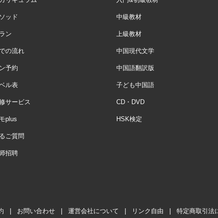
ソッド
中級教材
ラン
上級教材
での流れ
中国現代文学
ン予約
中国語翻訳版
ベル表
子ども中国語
修サービス
CD・DVD
plus
HSK検定
るご質問
师招聘
約
|
お問い合わせ
|
運営会社について
|
リンク自由
|
特定商取引法