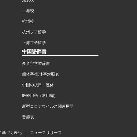
上海校
杭州校
杭州プチ留学
上海プチ留学
中国語辞書
多音字学習辞書
簡体字·繁体字対照表
中国の祝日・連休
医療用語（常用編）
新型コロナウイルス関連用語
音節表
に基づく表記
|
ニュースリリース