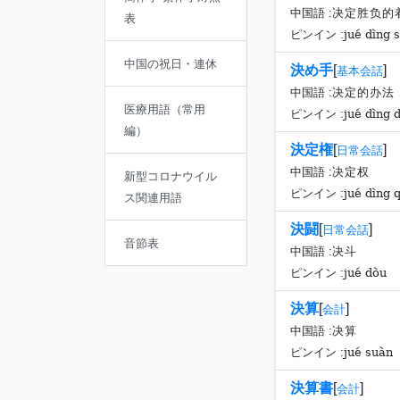
中国語 :
决定胜负的
表
jué dìng 
ピンイン :
中国の祝日・連休
決め手
[
]
基本会話
中国語 :
决定的办法
医療用語（常用
jué dìng 
ピンイン :
編）
決定権
[
]
日常会話
中国語 :
决定权
新型コロナウイル
jué dìng 
ピンイン :
ス関連用語
決闘
[
]
日常会話
音節表
中国語 :
决斗
jué dòu
ピンイン :
決算
[
]
会計
中国語 :
决算
jué suàn
ピンイン :
決算書
[
]
会計