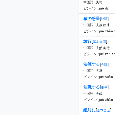
中国語 :
决堤
jué dī
ピンイン :
猿の惑星
[
]
映画
中国語 :
决战猩球
jué zhàn 
ピンイン :
敢行
[
]
基本会話
中国語 :
决然实行
jué rán sh
ピンイン :
決算する
[
]
会計
中国語 :
决算
jué suàn
ピンイン :
決戦する
[
]
軍事
中国語 :
决战
jué zhàn
ピンイン :
絶対に
[
]
基本会話