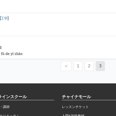
[
]
工学
着
 fù de yī zhāo
＜
1
2
3
ラインスクール
チャイナモール
・講師
レッスンチケット
カリキュラム
入門&初級教材