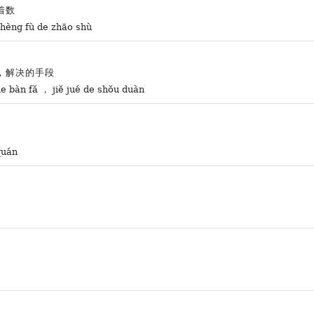
着数
shèng fù de zhāo shù
，解决的手段
de bàn fǎ ， jiě jué de shǒu duàn
quán