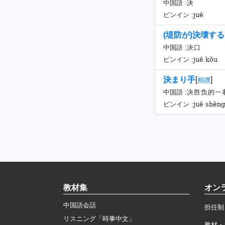
中国語 :
决
jué
ピンイン :
(堤防が)決壊する
中国語 :
决口
jué kǒu
ピンイン :
決まり手
[
]
相撲
中国語 :
决胜负的一
jué shèng
ピンイン :
教材集
オン
中国語会話
担任制
リスニング「時事中文」
教材・