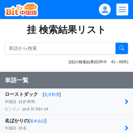
挂 検索結果リスト
[挂]の検索結果(62件中 41～60件)
単語一覧
ローストダック
[
]
北京料理
中国語 :
挂炉烤鸭
guà lú kǎo yā
ピンイン :
名ばかりの
[
]
基本会話
中国語 :
挂名