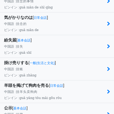
中国語 :
挂念的事情
guà niàn de shì qíng
ピンイン :
気がかりなのは
[
]
日常会話
中国語 :
挂念的
guà niàn de
ピンイン :
紛失届
[
]
基本会話
中国語 :
挂失
guà shī
ピンイン :
掛け売りする
[
]
一般(生活と文化)
中国語 :
挂账
guà zhàng
ピンイン :
羊頭を掲げて狗肉を売る
[
]
日常会話
中国語 :
挂羊头卖狗肉
guà yáng tóu mài gǒu ròu
ピンイン :
公示
[
]
基本会話