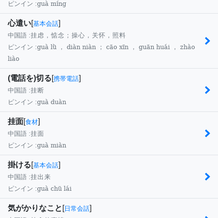
guà míng
ピンイン :
心遣い
[
]
基本会話
中国語 :
挂虑，惦念；操心，关怀，照料
guà lǜ ， diàn niàn ； cāo xīn ， guān huái ， zhào
ピンイン :
liào
(電話を)切る
[
]
携帯電話
中国語 :
挂断
guà duàn
ピンイン :
挂面
[
]
食材
中国語 :
挂面
guà miàn
ピンイン :
掛ける
[
]
基本会話
中国語 :
挂出来
guà chū lái
ピンイン :
気がかりなこと
[
]
日常会話