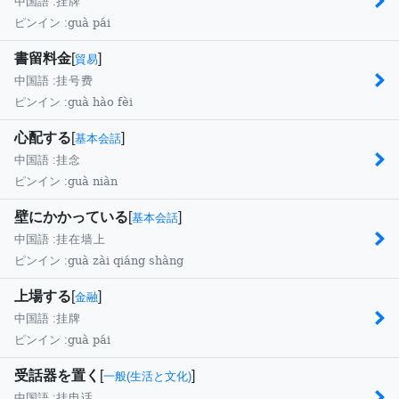
中国語 :
挂牌
guà pái
ピンイン :
書留料金
[
]
貿易
中国語 :
挂号费
guà hào fèi
ピンイン :
心配する
[
]
基本会話
中国語 :
挂念
guà niàn
ピンイン :
壁にかかっている
[
]
基本会話
中国語 :
挂在墙上
guà zài qiáng shàng
ピンイン :
上場する
[
]
金融
中国語 :
挂牌
guà pái
ピンイン :
受話器を置く
[
]
一般(生活と文化)
中国語 :
挂电话