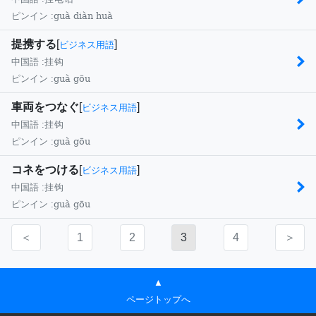
guà diàn huà
ピンイン :
提携する
[
]
ビジネス用語
中国語 :
挂钩
guà gōu
ピンイン :
車両をつなぐ
[
]
ビジネス用語
中国語 :
挂钩
guà gōu
ピンイン :
コネをつける
[
]
ビジネス用語
中国語 :
挂钩
guà gōu
ピンイン :
＜
1
2
3
4
＞
▲
ページトップへ