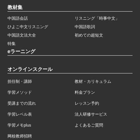
教材集
中国語会話
リスニング「時事中文」
ひよこ中文リスニング
中国語歌詞
中国語文法大全
初めての超短文
特集
eラーニング
オンラインスクール
担任制・講師
教材・カリキュラム
学習メソッド
料金プラン
受講までの流れ
レッスン予約
学習レベル表
法人研修サービス
学習メモplus
よくあるご質問
网校教师招聘