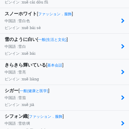
xuě cài dòu fǔ
ピンイン :
スノーホワイト
[
]
ファッション．服飾
中国語 :
雪白色
xuě bái sè
ピンイン :
雪のように白い
[
]
一般(生活と文化)
中国語 :
雪白
xuě bái
ピンイン :
きらきら輝いている
[
]
基本会話
中国語 :
雪亮
xuě liàng
ピンイン :
シガー
[
]
一般(健康と医学)
中国語 :
雪茄
xuě jiā
ピンイン :
シフォン織
[
]
ファッション．服飾
中国語 :
雪纺绸