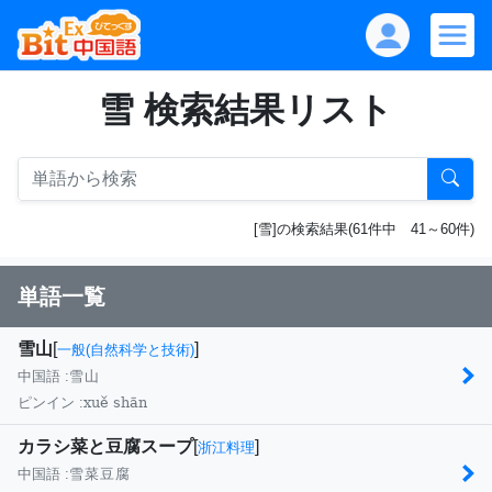
雪 検索結果リスト
[雪]の検索結果(61件中 41～60件)
単語一覧
雪山
[
]
一般(自然科学と技術)
中国語 :
雪山
xuě shān
ピンイン :
カラシ菜と豆腐スープ
[
]
浙江料理
中国語 :
雪菜豆腐