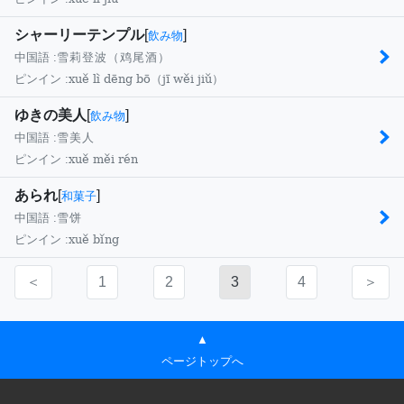
シャーリーテンプル
[
]
飲み物
中国語 :
雪莉登波（鸡尾酒）
xuě lì dēng bō（jī wěi jiǔ）
ピンイン :
ゆきの美人
[
]
飲み物
中国語 :
雪美人
xuě měi rén
ピンイン :
あられ
[
]
和菓子
中国語 :
雪饼
xuě bǐng
ピンイン :
＜
1
2
3
4
＞
▲
ページトップへ