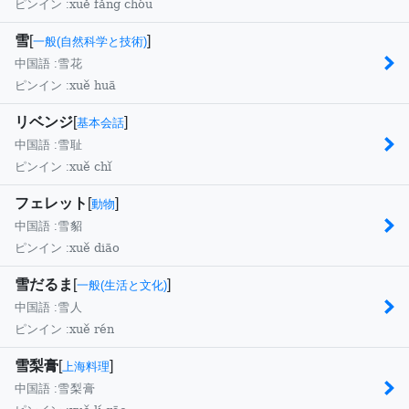
xuě fǎng chóu
ピンイン :
雪
[
]
一般(自然科学と技術)
中国語 :
雪花
xuě huā
ピンイン :
リベンジ
[
]
基本会話
中国語 :
雪耻
xuě chǐ
ピンイン :
フェレット
[
]
動物
中国語 :
雪貂
xuě diāo
ピンイン :
雪だるま
[
]
一般(生活と文化)
中国語 :
雪人
xuě rén
ピンイン :
雪梨膏
[
]
上海料理
中国語 :
雪梨膏