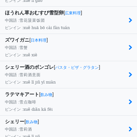
xuě lí gāo
ピンイン :
ほうれん草おむすび雪型卵
[
]
広東料理
中国語 :
雪花菠菜饭团
xuě huā bō cài fàn tuán
ピンイン :
ズワイガニ
[
]
日本料理
中国語 :
雪蟹
xuě xiè
ピンイン :
シェリー酒のボンゴレ
[
]
パスタ・ピザ・グラタン
中国語 :
雪莉酒意面
xuě lì jiǔ yì miàn
ピンイン :
ラテマキアート
[
]
飲み物
中国語 :
雪点咖啡
xuě diǎn kā fēi
ピンイン :
シェリー
[
]
飲み物
中国語 :
雪莉酒
xuě lì jiǔ
ピンイン :