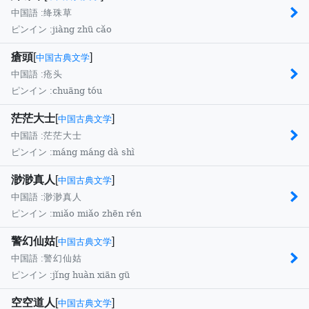
中国語 :
绛珠草
jiàng zhū cǎo
ピンイン :
瘡頭
[
]
中国古典文学
中国語 :
疮头
chuāng tóu
ピンイン :
茫茫大士
[
]
中国古典文学
中国語 :
茫茫大士
máng máng dà shì
ピンイン :
渺渺真人
[
]
中国古典文学
中国語 :
渺渺真人
miǎo miǎo zhēn rén
ピンイン :
警幻仙姑
[
]
中国古典文学
中国語 :
警幻仙姑
jǐng huàn xiān gū
ピンイン :
空空道人
[
]
中国古典文学