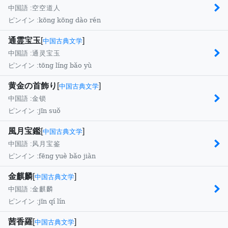
中国語 :
空空道人
kōng kōng dào rén
ピンイン :
通霊宝玉
[
]
中国古典文学
中国語 :
通灵宝玉
tōng líng bǎo yù
ピンイン :
黄金の首飾り
[
]
中国古典文学
中国語 :
金锁
jīn suǒ
ピンイン :
風月宝鑑
[
]
中国古典文学
中国語 :
风月宝鉴
fēng yuè bǎo jiàn
ピンイン :
金麒麟
[
]
中国古典文学
中国語 :
金麒麟
jīn qí lín
ピンイン :
茜香羅
[
]
中国古典文学