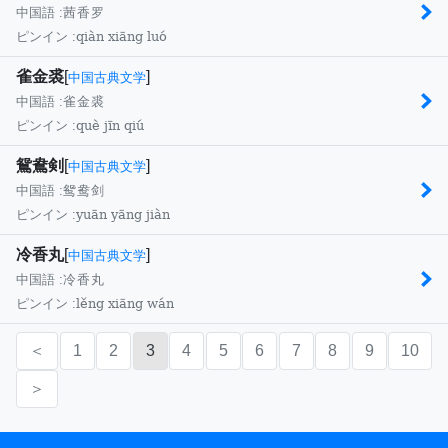
中国語 :
茜香罗
qiàn xiāng luó
ピンイン :
雀金裘
[
]
中国古典文学
中国語 :
雀金裘
què jīn qiú
ピンイン :
鴛鴦剣
[
]
中国古典文学
中国語 :
鸳鸯剑
yuān yāng jiàn
ピンイン :
冷香丸
[
]
中国古典文学
中国語 :
冷香丸
lěng xiāng wán
ピンイン :
＜
1
2
3
4
5
6
7
8
9
10
＞