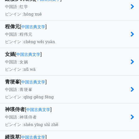
中国語 :
红学
hóng xué
ピンイン :
程偉元
[
]
中国古典文学
中国語 :
程伟元
chéng wěi yuán
ピンイン :
女媧
[
]
中国古典文学
中国語 :
女娲
nǚ wā
ピンイン :
青埂峯
[
]
中国古典文学
中国語 :
青埂峯
qīng gěng fēng
ピンイン :
神瑛侍者
[
]
中国古典文学
中国語 :
神瑛侍者
shén yīng shì zhě
ピンイン :
絳珠草
[
]
中国古典文学