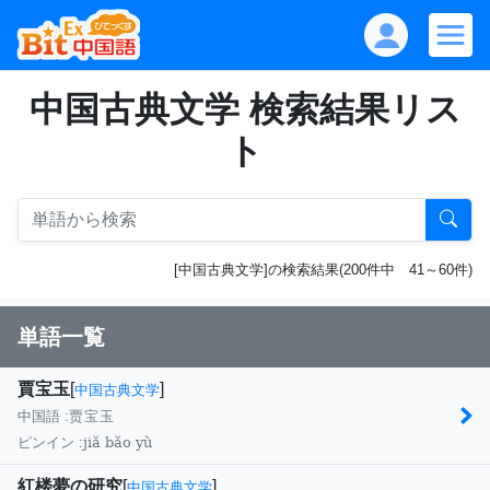
中国古典文学 検索結果リス
ト
[中国古典文学]の検索結果(200件中 41～60件)
単語一覧
賈宝玉
[
]
中国古典文学
中国語 :
贾宝玉
jiǎ bǎo yù
ピンイン :
紅楼夢の研究
[
]
中国古典文学