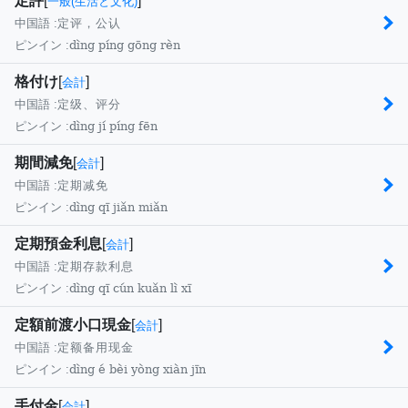
定評
[
]
一般(生活と文化)
中国語 :
定评，公认
dìng píng gōng rèn
ピンイン :
格付け
[
]
会計
中国語 :
定级、评分
dìng jí píng fēn
ピンイン :
期間減免
[
]
会計
中国語 :
定期减免
dìng qī jiǎn miǎn
ピンイン :
定期預金利息
[
]
会計
中国語 :
定期存款利息
dìng qī cún kuǎn lì xī
ピンイン :
定額前渡小口現金
[
]
会計
中国語 :
定额备用现金
dìng é bèi yòng xiàn jīn
ピンイン :
手付金
[
]
会計