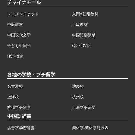
チャイナモール
レッスンチケット
入門&初級教材
中級教材
上級教材
中国現代文学
中国語翻訳版
子ども中国語
CD・DVD
HSK検定
各地の学校・プチ留学
名古屋校
池袋校
上海校
杭州校
杭州プチ留学
上海プチ留学
中国語辞書
多音字学習辞書
簡体字·繁体字対照表