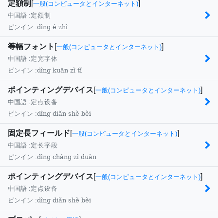
定額制
[
]
一般(コンピュータとインターネット)
中国語 :
定额制
dìng é zhì
ピンイン :
等幅フォント
[
]
一般(コンピュータとインターネット)
中国語 :
定宽字体
dìng kuān zì tǐ
ピンイン :
ポインティングデバイス
[
]
一般(コンピュータとインターネット)
中国語 :
定点设备
dìng diǎn shè bèi
ピンイン :
固定長フィールド
[
]
一般(コンピュータとインターネット)
中国語 :
定长字段
dìng cháng zì duàn
ピンイン :
ポインティングデバイス
[
]
一般(コンピュータとインターネット)
中国語 :
定点设备
dìng diǎn shè bèi
ピンイン :