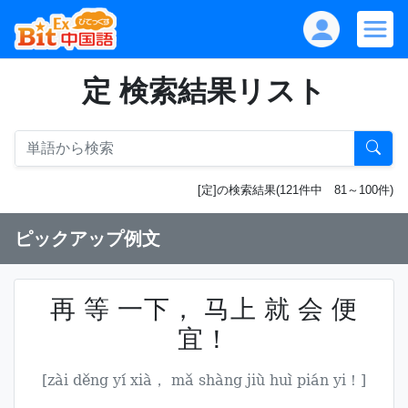
定 検索結果リスト
[定]の検索結果(121件中 81～100件)
ピックアップ例文
再 等 一下， 马上 就 会 便
宜！
[zài děng yí xià， mǎ shàng jiù huì pián yi！]