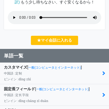
訳)
もう少し待ちなさい、すぐ安くなるから！
★マイ会話に入れる
単語一覧
カスタマイズ
[
]
一般(コンピュータとインターネット)
中国語 :
定制
dìng zhì
ピンイン :
固定長フィールド
[
]
一般(コンピュータとインターネット)
中国語 :
定长字段
dìng cháng zì duàn
ピンイン :