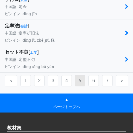
中国語 :
定金
dìng jīn
ピンイン :
定率法
[
]
会計
中国語 :
定率折旧法
dìng lǜ zhé jiù fǎ
ピンイン :
セット不良
[
]
工学
中国語 :
定型不匀
dìng xíng bù yún
ピンイン :
＜
1
2
3
4
5
6
7
＞
▲
ページトップへ
教材集