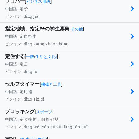
プロパー
[
]
ビジネス用語
中国語 :
定价
dìng jià
ピンイン :
指定地域、指定枠の学生募集
[
]
その他
中国語 :
定向招生
dìng xiàng zhāo shēng
ピンイン :
定住する
[
]
一般(生活と文化)
中国語 :
定居
dìng jū
ピンイン :
セルフタイマー
[
]
機械と工具
中国語 :
定时器
dìng shí qì
ピンイン :
ブロッキング
[
]
スポーツ
中国語 :
定位掩护，阻挡犯规
dìng wèi yǎn hù zǔ dǎng fàn guī
ピンイン :