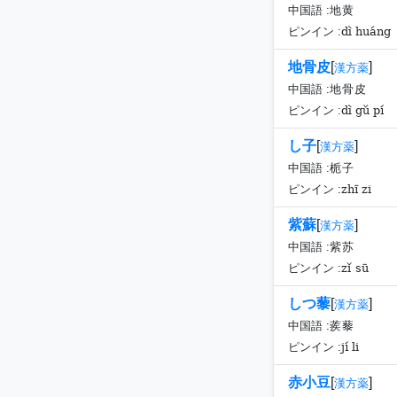
中国語 :
地黄
dì huáng
ピンイン :
地骨皮
[
]
漢方薬
中国語 :
地骨皮
dì gǔ pí
ピンイン :
し子
[
]
漢方薬
中国語 :
栀子
zhī zi
ピンイン :
紫蘇
[
]
漢方薬
中国語 :
紫苏
zǐ sū
ピンイン :
しつ藜
[
]
漢方薬
中国語 :
蒺藜
jí li
ピンイン :
赤小豆
[
]
漢方薬