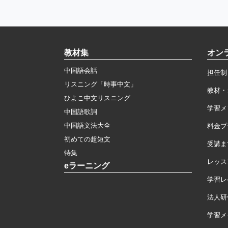
教材集
オン
中国語会話
担任制
リスニング「時事中文」
教材・
ひよこ中文リスニング
学習メ
中国語歌詞
中国語文法大全
料金プ
初めての超短文
受講ま
特集
レッス
eラーニング
学習レ
法人研
学習メモ