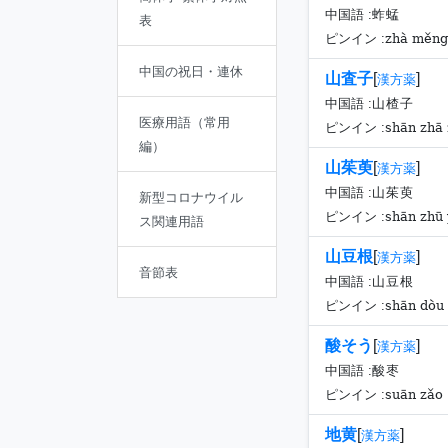
中国語 :
蚱蜢
表
zhà měng
ピンイン :
中国の祝日・連休
山査子
[
]
漢方薬
中国語 :
山楂子
医療用語（常用
shān zhā 
ピンイン :
編）
山茱萸
[
]
漢方薬
中国語 :
山茱萸
新型コロナウイル
shān zhū 
ピンイン :
ス関連用語
山豆根
[
]
漢方薬
音節表
中国語 :
山豆根
shān dòu
ピンイン :
酸そう
[
]
漢方薬
中国語 :
酸枣
suān zǎo
ピンイン :
地黄
[
]
漢方薬