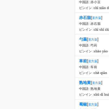
中国語 :
赤小豆
chì xiǎo 
ピンイン :
赤石脂
[
]
漢方薬
中国語 :
赤石脂
chì shí zh
ピンイン :
勺薬
[
]
漢方薬
中国語 :
芍药
shāo yào
ピンイン :
車前
[
]
漢方薬
中国語 :
车前
chē qián
ピンイン :
熟地黄
[
]
漢方薬
中国語 :
熟地黄
shú dì hu
ピンイン :
蜀椒
[
]
漢方薬