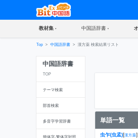
(current)
(current)
教材集
中国語辞書
Top
中国語辞書
漢方薬 検索結果リスト
中国語辞書
TOP
テーマ検索
部首検索
単語一覧
多音字学習辞書
虫乍(虫孟)
[
]
漢方薬
簡体字·繁体字対照