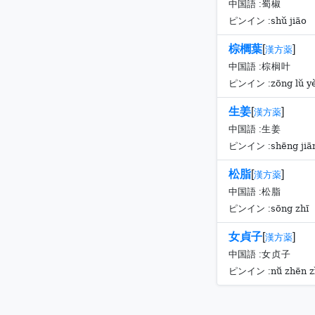
中国語 :
蜀椒
shǔ jiāo
ピンイン :
棕櫚葉
[
]
漢方薬
中国語 :
棕榈叶
zōng lǔ y
ピンイン :
生姜
[
]
漢方薬
中国語 :
生姜
shēng jiā
ピンイン :
松脂
[
]
漢方薬
中国語 :
松脂
sōng zhī
ピンイン :
女貞子
[
]
漢方薬
中国語 :
女贞子
nǚ zhēn z
ピンイン :