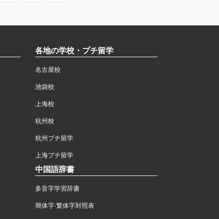
各地の学校・プチ留学
名古屋校
池袋校
上海校
杭州校
杭州プチ留学
上海プチ留学
中国語辞書
多音字学習辞書
簡体字·繁体字対照表