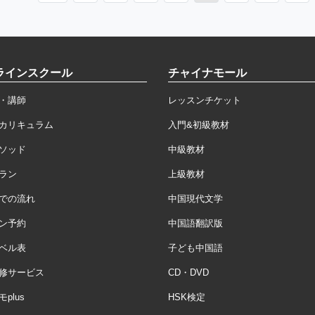
ラインスクール
チャイナモール
・講師
レッスンチケット
カリキュラム
入門&初級教材
ソッド
中級教材
ラン
上級教材
での流れ
中国現代文学
ン予約
中国語翻訳版
ベル表
子ども中国語
修サービス
CD・DVD
plus
HSK検定