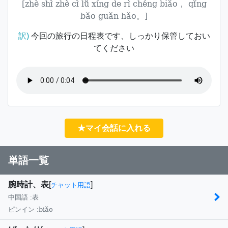
[zhè shì zhè cì lǚ xíng de rì chéng biǎo， qǐng
bǎo guǎn hǎo。]
訳)
今回の旅行の日程表です、しっかり保管しておい
てください
★マイ会話に入れる
単語一覧
腕時計、表
[
]
チャット用語
中国語 :
表
biǎo
ピンイン :