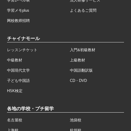
学習レベル表
法人研修サービス
学習メモplus
よくあるご質問
网校教师招聘
チャイナモール
レッスンチケット
入門&初級教材
中級教材
上級教材
中国現代文学
中国語翻訳版
子ども中国語
CD・DVD
HSK検定
各地の学校・プチ留学
名古屋校
池袋校
上海校
杭州校