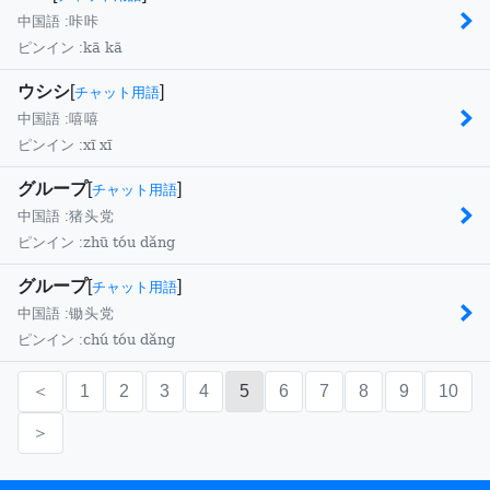
中国語 :
咔咔
kā kā
ピンイン :
ウシシ
[
]
チャット用語
中国語 :
嘻嘻
xī xī
ピンイン :
グループ
[
]
チャット用語
中国語 :
猪头党
zhū tóu dǎng
ピンイン :
グループ
[
]
チャット用語
中国語 :
锄头党
chú tóu dǎng
ピンイン :
＜
1
2
3
4
5
6
7
8
9
10
＞