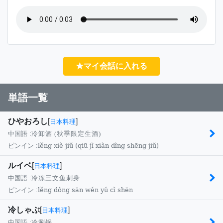
★マイ会話に入れる
単語一覧
ひやおろし
[
]
日本料理
中国語 :
冷卸酒 (秋季限定生酒)
lěng xiè jiǔ (qiū jì xiàn dìng shēng jiǔ)
ピンイン :
ルイベ
[
]
日本料理
中国語 :
冷冻三文鱼刺身
lěng dòng sān wén yú cì shēn
ピンイン :
冷しゃぶ
[
]
日本料理
中国語 :
冷涮锅