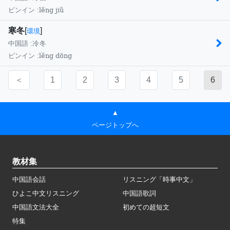
lěng jiǔ
ピンイン :
寒冬
[
]
環境
中国語 :
冷冬
lěng dōng
ピンイン :
＜
1
2
3
4
5
6
▲
ページトップへ
教材集
中国語会話
リスニング「時事中文」
ひよこ中文リスニング
中国語歌詞
中国語文法大全
初めての超短文
特集