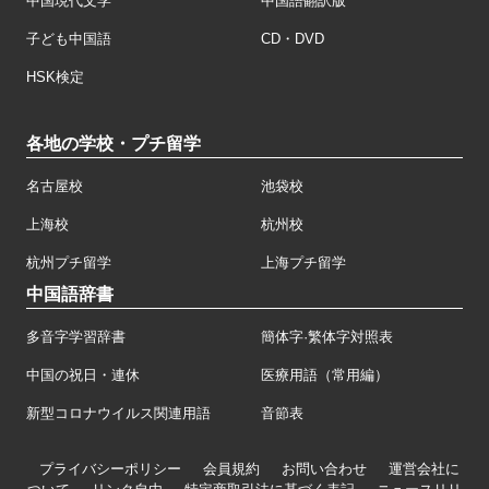
中国現代文学
中国語翻訳版
子ども中国語
CD・DVD
HSK検定
各地の学校・プチ留学
名古屋校
池袋校
上海校
杭州校
杭州プチ留学
上海プチ留学
中国語辞書
多音字学習辞書
簡体字·繁体字対照表
中国の祝日・連休
医療用語（常用編）
新型コロナウイルス関連用語
音節表
プライバシーポリシー
会員規約
お問い合わせ
運営会社に