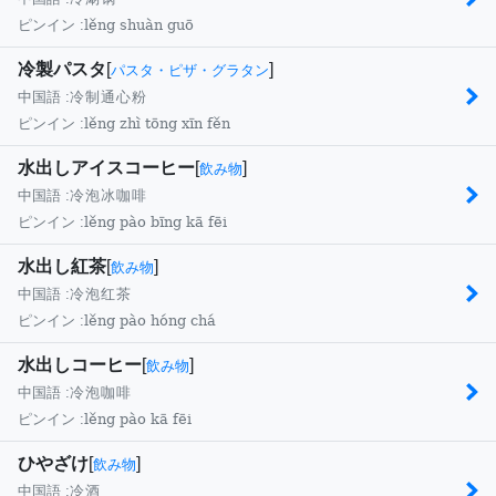
lěng shuàn guō
ピンイン :
冷製パスタ
[
]
パスタ・ピザ・グラタン
中国語 :
冷制通心粉
lěng zhì tōng xīn fěn
ピンイン :
水出しアイスコーヒー
[
]
飲み物
中国語 :
冷泡冰咖啡
lěng pào bīng kā fēi
ピンイン :
水出し紅茶
[
]
飲み物
中国語 :
冷泡红茶
lěng pào hóng chá
ピンイン :
水出しコーヒー
[
]
飲み物
中国語 :
冷泡咖啡
lěng pào kā fēi
ピンイン :
ひやざけ
[
]
飲み物
中国語 :
冷酒