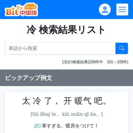
冷 検索結果リスト
[冷]の検索結果(109件中 101～109件)
ピックアップ例文
太 冷 了， 开 暖气 吧。
[tài lěng le， kāi nuǎn qì ba。]
訳)
寒すぎる、暖房をつけて！