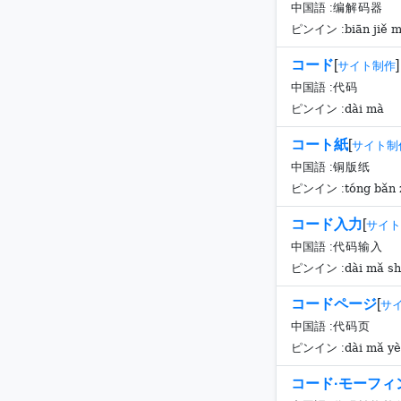
中国語 :
编解码器
biān jiě m
ピンイン :
コード
[
]
サイト制作
中国語 :
代码
dài mà
ピンイン :
コート紙
[
サイト制
中国語 :
铜版纸
tóng bǎn 
ピンイン :
コード入力
[
サイト
中国語 :
代码输入
dài mǎ sh
ピンイン :
コードページ
[
サ
中国語 :
代码页
dài mǎ yè
ピンイン :
コード·モーフィ