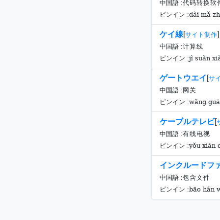
中国語 :
代码转换软
dài mǎ zh
ピンイン :
ケイ線
[
]
サイト制作
中国語 :
计算线
jì suàn xi
ピンイン :
ゲートウエイ
[
サ
中国語 :
网关
wǎng gu
ピンイン :
ケーブルテレビ
[
中国語 :
有线电视
yǒu xiàn 
ピンイン :
インクルードフ
中国語 :
包含文件
bāo hán w
ピンイン :