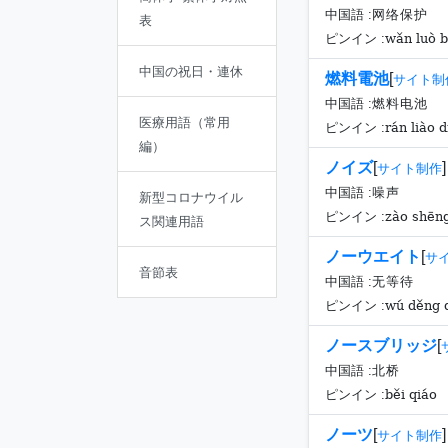
中国語 :
网络保护
表
wǎn luò 
ピンイン :
中国の祝日・連休
燃料電池
[
サイト制
中国語 :
燃料电池
医療用語（常用
rán liào d
ピンイン :
編）
ノイズ
[
]
サイト制作
中国語 :
噪声
新型コロナウイル
zào shēn
ピンイン :
ス関連用語
ノーウエイト
[
サ
音節表
中国語 :
无等待
wú děng 
ピンイン :
ノースブリッジ
[
中国語 :
北桥
běi qiáo
ピンイン :
ノーツ
[
]
サイト制作