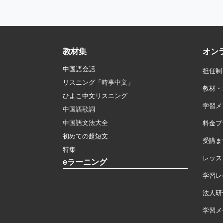
教材集
オン
中国語会話
担任制
リスニング「時事中文」
教材・
ひよこ中文リスニング
学習メ
中国語歌詞
中国語文法大全
料金プ
初めての超短文
受講ま
特集
レッス
eラーニング
学習レ
法人研
学習メモ