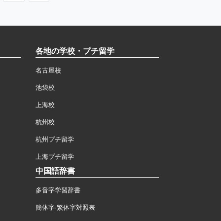
各地の学校・プチ留学
名古屋校
池袋校
上海校
杭州校
杭州プチ留学
上海プチ留学
中国語辞書
多音字学習辞書
簡体字·繁体字対照表