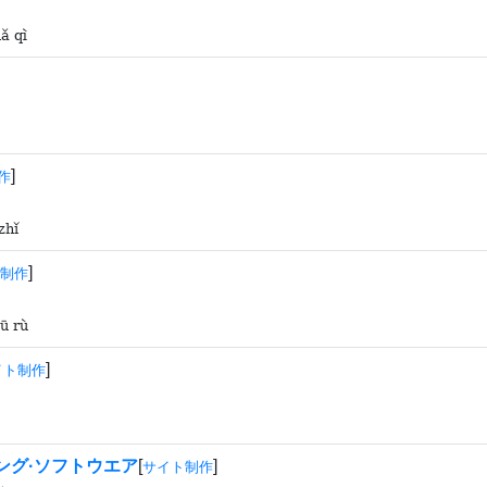
ǎ qì
]
作
zhǐ
]
制作
ū rù
]
イト制作
ング·ソフトウエア
[
]
サイト制作