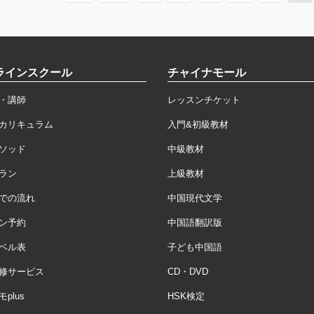
ラインスクール
チャイナモール
・講師
レッスンチケット
カリキュラム
入門&初級教材
ソッド
中級教材
ラン
上級教材
での流れ
中国現代文学
ン予約
中国語翻訳版
ベル表
子ども中国語
修サービス
CD・DVD
plus
HSK検定