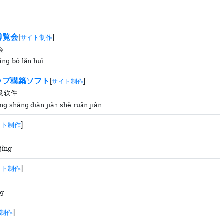
博覧会
[
]
サイト制作
会
ǎng bó lǎn huì
ップ構築ソフト
[
]
サイト制作
设软件
g shāng diàn jiàn shè ruǎn jiàn
]
イト制作
jìng
]
イト制作
ng
]
制作