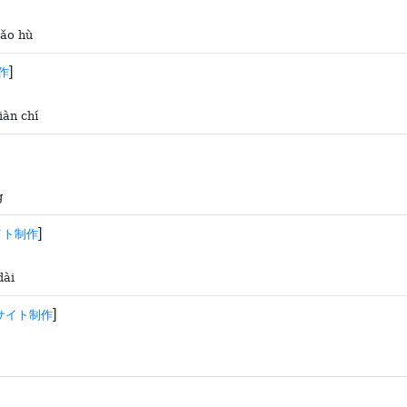
bǎo hù
]
作
iàn chí
g
]
イト制作
dài
]
サイト制作