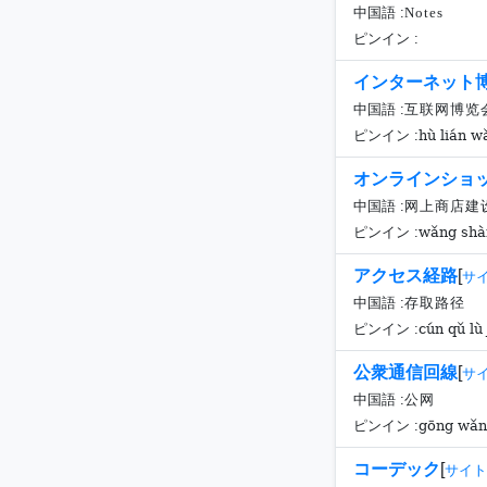
中国語 :
Notes
ピンイン :
インターネット
中国語 :
互联网博览
hù lián w
ピンイン :
オンラインショ
中国語 :
网上商店建
wǎng shàn
ピンイン :
アクセス経路
[
サ
中国語 :
存取路径
cún qǔ lù 
ピンイン :
公衆通信回線
[
サ
中国語 :
公网
gōng wǎ
ピンイン :
コーデック
[
サイト