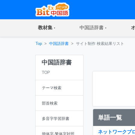
(current)
(current)
教材集
中国語辞書
Top
中国語辞書
サイト制作 検索結果リスト
中国語辞書
TOP
テーマ検索
部首検索
単語一覧
多音字学習辞書
ネットワークプ
簡体字·繁体字対照