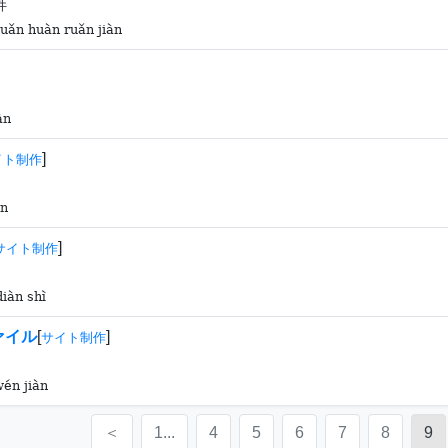
件
uǎn huàn ruǎn jiàn
àn
]
イト制作
ān
]
サイト制作
diàn shì
ァイル
[
]
サイト制作
én jiàn
＜
1...
4
5
6
7
8
9