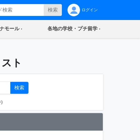
検索
ログイン
(current)
(current)
ナモール
各地の学校・プチ留学
リスト
検索
)