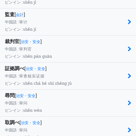
shěn jì
ピンイン :
監査
[
]
会計
中国語 :
审计
shěn jì
ピンイン :
裁判官
[
]
治安・安全
中国語 :
审判官
shěn pàn guān
ピンイン :
証拠調べ
[
]
治安・安全
中国語 :
审查核实证据
shěn chá hé shí zhèng jù
ピンイン :
尋問
[
]
治安・安全
中国語 :
审问
shěn wèn
ピンイン :
取調べ
[
]
治安・安全
中国語 :
审问