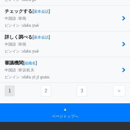
チェックする
[
]
基本会話
中国語 :
审阅
shěn yuè
ピンイン :
詳しく調べる
[
]
基本会話
中国語 :
审阅
shěn yuè
ピンイン :
審議機関
[
]
組織名
中国語 :
审议机关
shěn yì jī guān
ピンイン :
1
2
3
＞
▲
ページトップへ