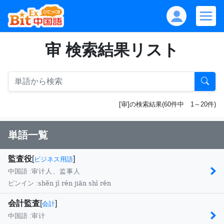
审 検索結果リスト
[审]の検索結果(60件中 1～20件)
単語一覧
監査役
[
]
ビジネス用語
中国語 :
审计人、监事人
shěn jì rén jiān shì rén
ピンイン :
会計監査
[
]
会計
中国語 :
审计