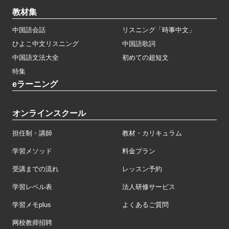
教材集
中国語会話
リスニング「時事中文」
ひよこ中文リスニング
中国語歌詞
中国語文法大全
初めての超短文
特集
eラーニング
オンラインスクール
担任制・講師
教材・カリキュラム
学習メソッド
料金プラン
受講までの流れ
レッスン予約
学習レベル表
法人研修サービス
学習メモplus
よくあるご質問
网校教师招聘