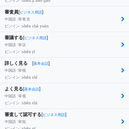
shěn jì bào gào
ピンイン :
審査員
[
]
ビジネス用語
中国語 :
审查员
shěn chá yuán
ピンイン :
審議する
[
]
ビジネス用語
中国語 :
审议
shěn yì
ピンイン :
詳しく見る
[
]
基本会話
中国語 :
审视
shěn shì
ピンイン :
よく見る
[
]
基本会話
中国語 :
审视
shěn shì
ピンイン :
審査して認可する
[
]
ビジネス用語
中国語 :
审批
shěn pī
ピンイン :