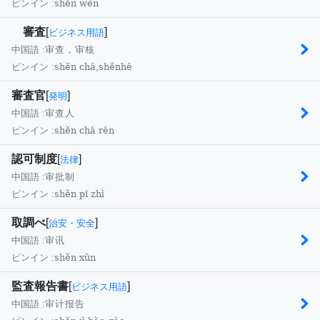
shěn wèn
ピンイン :
審査
[
]
ビジネス用語
中国語 :
审查，审核
shěn chá,shěnhé
ピンイン :
審査官
[
]
発明
中国語 :
审查人
shěn chá rén
ピンイン :
認可制度
[
]
法律
中国語 :
审批制
shěn pī zhì
ピンイン :
取調べ
[
]
治安・安全
中国語 :
审讯
shěn xùn
ピンイン :
監査報告書
[
]
ビジネス用語
中国語 :
审计报告