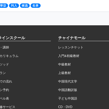
审议
列入
候选
名录
ラインスクール
チャイナモール
・講師
レッスンチケット
カリキュラム
入門&初級教材
ソッド
中級教材
ラン
上級教材
での流れ
中国現代文学
ン予約
中国語翻訳版
ベル表
子ども中国語
修サービス
CD・DVD