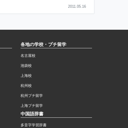
2011.05.16
各地の学校・プチ留学
名古屋校
池袋校
上海校
杭州校
杭州プチ留学
上海プチ留学
中国語辞書
多音字学習辞書