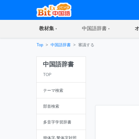
(current)
(current)
教材集
中国語辞書
Top
中国語辞書
審議する
中国語辞書
TOP
テーマ検索
部首検索
多音字学習辞書
簡体字·繁体字対照