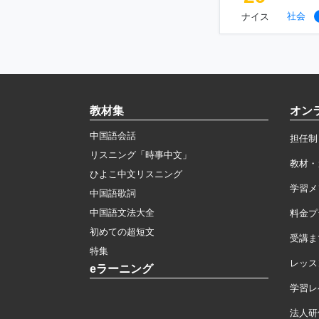
社会
ナイス
教材集
オン
中国語会話
担任制
リスニング「時事中文」
教材・
ひよこ中文リスニング
学習メ
中国語歌詞
中国語文法大全
料金プ
初めての超短文
受講ま
特集
レッス
eラーニング
学習レ
法人研