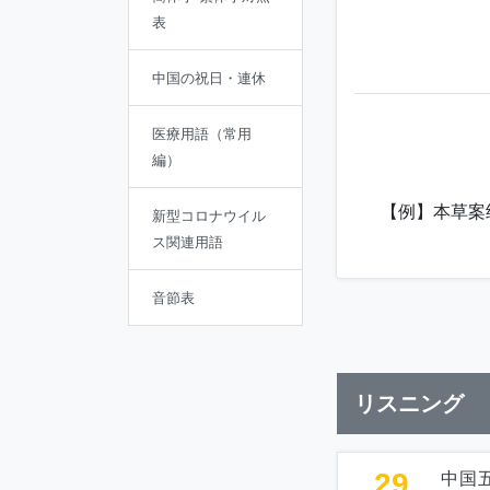
表
中国の祝日・連休
医療用語（常用
編）
【例】本草案
新型コロナウイル
ス関連用語
音節表
リスニング
29
中国