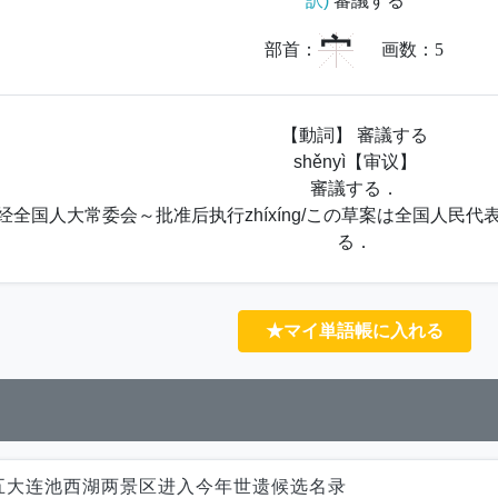
訳)
審議する
宀
部首：
画数：
5
【動詞】 審議する
shěnyì【审议】
審議する．
经全国人大常委会～批准后执行zhíxíng/この草案は全国人民
る．
★マイ単語帳に入れる
五大连池西湖两景区进入今年世遗候选名录