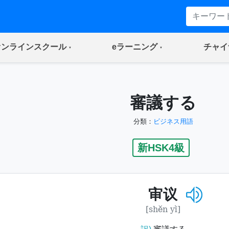
(current)
(current)
オンラインスクール
eラーニング
チャイ
審議する
分類：
ビジネス用語
新HSK4級
审议
[shěn yì]