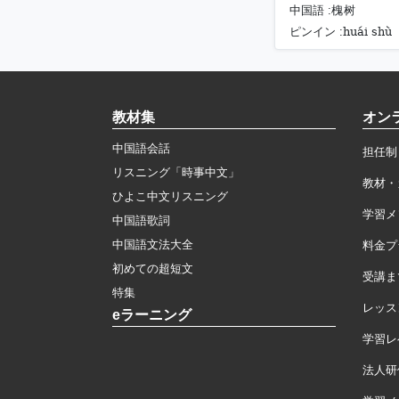
中国語 :
槐树
huái shù
ピンイン :
教材集
オン
中国語会話
担任制
リスニング「時事中文」
教材・
ひよこ中文リスニング
学習メ
中国語歌詞
中国語文法大全
料金プ
初めての超短文
受講ま
特集
レッス
eラーニング
学習レ
法人研