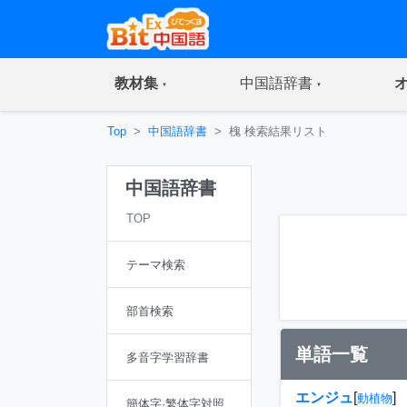
(current)
(current)
教材集
中国語辞書
Top
中国語辞書
槐 検索結果リスト
中国語辞書
TOP
テーマ検索
部首検索
単語一覧
多音字学習辞書
エンジュ
[
]
動植物
簡体字·繁体字対照