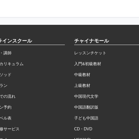
ラインスクール
チャイナモール
・講師
レッスンチケット
カリキュラム
入門&初級教材
ソッド
中級教材
ラン
上級教材
での流れ
中国現代文学
ン予約
中国語翻訳版
ベル表
子ども中国語
修サービス
CD・DVD