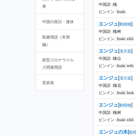
中国語 :
槐
表
huái
ピンイン :
中国の祝日・連休
エンジュ
[
]
動植物
中国語 :
槐树
医療用語（常用
huái shù
ピンイン :
編）
エンジュ
[
]
漢方薬
中国語 :
槐位
新型コロナウイル
huái wèi
ピンイン :
ス関連用語
エンジュ
[
]
漢方薬
音節表
中国語 :
槐花
huái huā
ピンイン :
エンジュ
[
]
動植物
中国語 :
槐树
huái shù
ピンイン :
エンジュの木
[
動