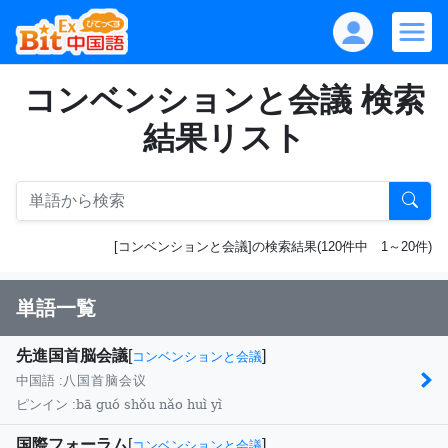
コンベンションと会議 検索
結果リスト
[コンベンションと会議]の検索結果(120件中 1～20件)
単語一覧
先進国首脳会議
[
]
コンベンションと会議
中国語 :
八国首脑会议
bā guó shǒu nǎo huì yì
ピンイン :
国際フォーラム
[
]
コンベンションと会議