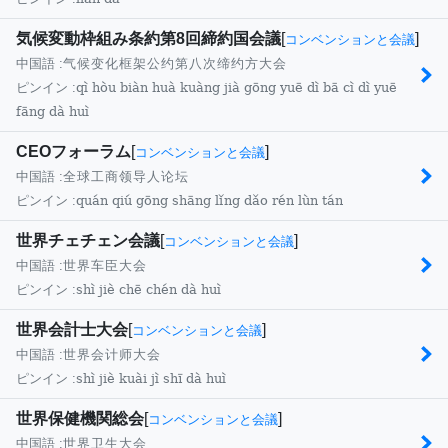
気候変動枠組み条約第8回締約国会議
[
]
コンベンションと会議
中国語 :
气候变化框架公约第八次缔约方大会
qì hòu biàn huà kuàng jià gōng yuē dì bā cì dì yuē
ピンイン :
fāng dà huì
CEOフォーラム
[
]
コンベンションと会議
中国語 :
全球工商领导人论坛
quán qiú gōng shāng lǐng dǎo rén lùn tán
ピンイン :
世界チェチェン会議
[
]
コンベンションと会議
中国語 :
世界车臣大会
shì jiè chē chén dà huì
ピンイン :
世界会計士大会
[
]
コンベンションと会議
中国語 :
世界会计师大会
shì jiè kuài jì shī dà huì
ピンイン :
世界保健機関総会
[
]
コンベンションと会議
中国語 :
世界卫生大会