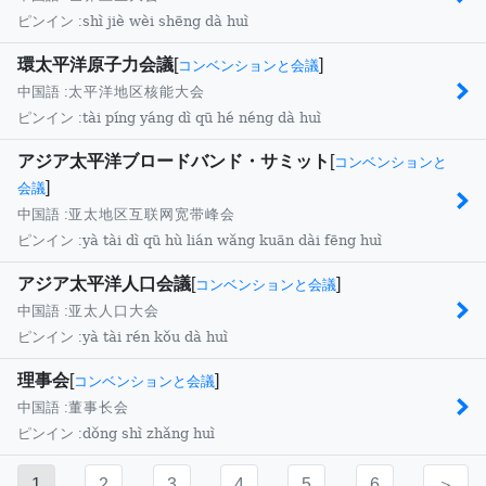
shì jiè wèi shēng dà huì
ピンイン :
環太平洋原子力会議
[
]
コンベンションと会議
中国語 :
太平洋地区核能大会
tài píng yáng dì qū hé néng dà huì
ピンイン :
アジア太平洋ブロードバンド・サミット
[
コンベンションと
]
会議
中国語 :
亚太地区互联网宽带峰会
yà tài dì qū hù lián wǎng kuān dài fēng huì
ピンイン :
アジア太平洋人口会議
[
]
コンベンションと会議
中国語 :
亚太人口大会
yà tài rén kǒu dà huì
ピンイン :
理事会
[
]
コンベンションと会議
中国語 :
董事长会
dǒng shì zhǎng huì
ピンイン :
1
2
3
4
5
6
＞