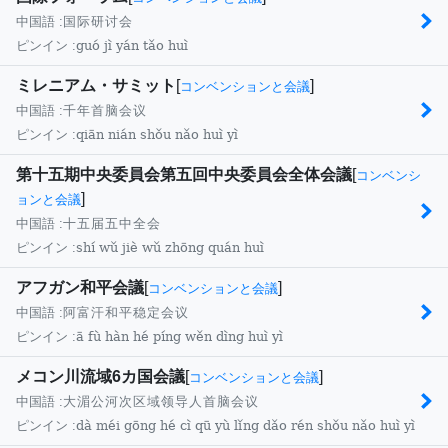
中国語 :
国际研讨会
guó jì yán tǎo huì
ピンイン :
ミレニアム・サミット
[
]
コンベンションと会議
中国語 :
千年首脑会议
qiān nián shǒu nǎo huì yì
ピンイン :
第十五期中央委員会第五回中央委員会全体会議
[
コンベンシ
]
ョンと会議
中国語 :
十五届五中全会
shí wǔ jiè wǔ zhōng quán huì
ピンイン :
アフガン和平会議
[
]
コンベンションと会議
中国語 :
阿富汗和平稳定会议
ā fù hàn hé píng wěn dìng huì yì
ピンイン :
メコン川流域6カ国会議
[
]
コンベンションと会議
中国語 :
大湄公河次区域领导人首脑会议
dà méi gōng hé cì qū yù lǐng dǎo rén shǒu nǎo huì yì
ピンイン :