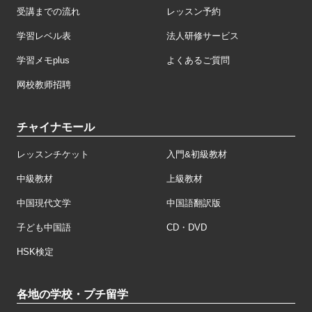
受講までの流れ
レッスン予約
学習レベル表
法人研修サービス
学習メモplus
よくあるご質問
网校教师招聘
チャイナモール
レッスンチケット
入門&初級教材
中級教材
上級教材
中国現代文学
中国語翻訳版
子ども中国語
CD・DVD
HSK検定
各地の学校・プチ留学