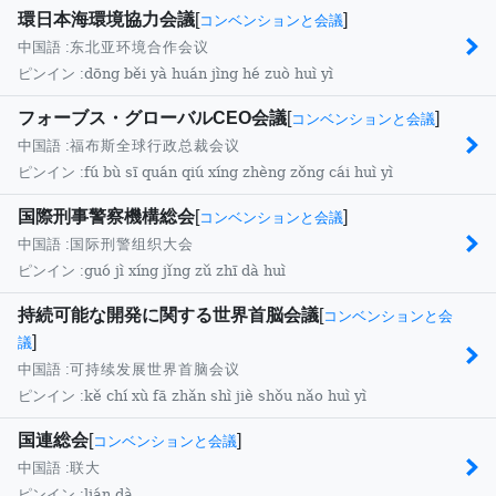
環日本海環境協力会議
[
]
コンベンションと会議
中国語 :
东北亚环境合作会议
dōng běi yà huán jìng hé zuò huì yì
ピンイン :
フォーブス・グローバルCEO会議
[
]
コンベンションと会議
中国語 :
福布斯全球行政总裁会议
fú bù sī quán qiú xíng zhèng zǒng cái huì yì
ピンイン :
国際刑事警察機構総会
[
]
コンベンションと会議
中国語 :
国际刑警组织大会
guó jì xíng jǐng zǔ zhī dà huì
ピンイン :
持続可能な開発に関する世界首脳会議
[
コンベンションと会
]
議
中国語 :
可持续发展世界首脑会议
kě chí xù fā zhǎn shì jiè shǒu nǎo huì yì
ピンイン :
国連総会
[
]
コンベンションと会議
中国語 :
联大
lián dà
ピンイン :