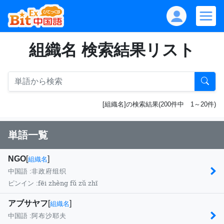
組織名 検索結果リスト
[組織名]の検索結果(200件中 1～20件)
単語一覧
NGO
[
]
組織名
中国語 :
非政府组织
fēi zhèng fǔ zǔ zhī
ピンイン :
アブサヤフ
[
]
組織名
中国語 :
阿布沙耶夫