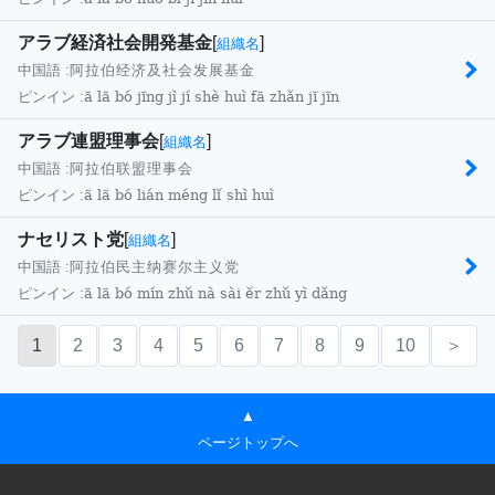
アラブ経済社会開発基金
[
]
組織名
中国語 :
阿拉伯经济及社会发展基金
ā lā bó jīng jì jí shè huì fā zhǎn jī jīn
ピンイン :
アラブ連盟理事会
[
]
組織名
中国語 :
阿拉伯联盟理事会
ā lā bó lián méng lǐ shì huì
ピンイン :
ナセリスト党
[
]
組織名
中国語 :
阿拉伯民主纳赛尔主义党
ā lā bó mín zhǔ nà sài ěr zhǔ yì dǎng
ピンイン :
1
2
3
4
5
6
7
8
9
10
＞
▲
ページトップへ