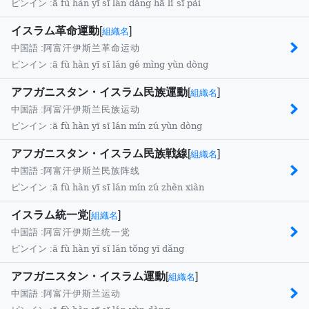
ā fù hàn yī sī lán dǎng hā lǐ sī pài
ピンイン :
イスラム革命運動
[
]
組織名
中国語 :
阿富汗伊斯兰革命运动
ā fù hàn yī sī lán gé mìng yùn dòng
ピンイン :
アフガニスタン・イスラム民族運動
[
]
組織名
中国語 :
阿富汗伊斯兰民族运动
ā fù hàn yī sī lán mín zú yùn dòng
ピンイン :
アフガニスタン・イスラム民族戦線
[
]
組織名
中国語 :
阿富汗伊斯兰民族阵线
ā fù hàn yī sī lán mín zú zhèn xiàn
ピンイン :
イスラム統一党
[
]
組織名
中国語 :
阿富汗伊斯兰统一党
ā fù hàn yī sī lán tǒng yī dǎng
ピンイン :
アフガニスタン・イスラム運動
[
]
組織名
中国語 :
阿富汗伊斯兰运动