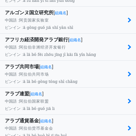
ā fù hàn yī sī lán yùn dòng
ピンイン :
アルゴンヌ国立研究所
[
]
組織名
中国語 :
阿贡国家实验室
ā gòng guó jiā shí yàn shì
ピンイン :
アフリカ経済開発アラブ銀行
[
]
組織名
中国語 :
阿拉伯非洲经济开发银行
ā lā bó fēi zhōu jīng jì kāi fā yín háng
ピンイン :
アラブ共同市場
[
]
組織名
中国語 :
阿拉伯共同市场
ā lā bó gòng tóng shì chǎng
ピンイン :
アラブ連盟
[
]
組織名
中国語 :
阿拉伯国家联盟
ā lā bó guó jiā li
ピンイン :
アラブ通貨基金
[
]
組織名
中国語 :
阿拉伯货币基金会
ā lā bó huò bì jī jīn huì
ピンイン :