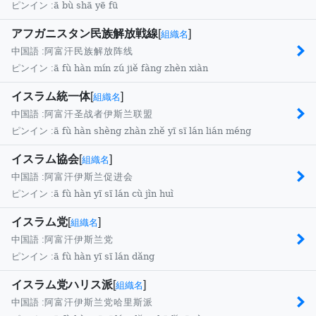
ā bù shā yē fū
ピンイン :
アフガニスタン民族解放戦線
[
]
組織名
中国語 :
阿富汗民族解放阵线
ā fù hàn mín zú jiě fàng zhèn xiàn
ピンイン :
イスラム統一体
[
]
組織名
中国語 :
阿富汗圣战者伊斯兰联盟
ā fù hàn shèng zhàn zhě yī sī lán lián méng
ピンイン :
イスラム協会
[
]
組織名
中国語 :
阿富汗伊斯兰促进会
ā fù hàn yī sī lán cù jìn huì
ピンイン :
イスラム党
[
]
組織名
中国語 :
阿富汗伊斯兰党
ā fù hàn yī sī lán dǎng
ピンイン :
イスラム党ハリス派
[
]
組織名
中国語 :
阿富汗伊斯兰党哈里斯派