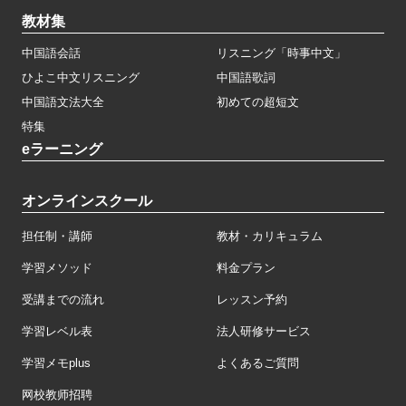
教材集
中国語会話
リスニング「時事中文」
ひよこ中文リスニング
中国語歌詞
中国語文法大全
初めての超短文
特集
eラーニング
オンラインスクール
担任制・講師
教材・カリキュラム
学習メソッド
料金プラン
受講までの流れ
レッスン予約
学習レベル表
法人研修サービス
学習メモplus
よくあるご質問
网校教师招聘