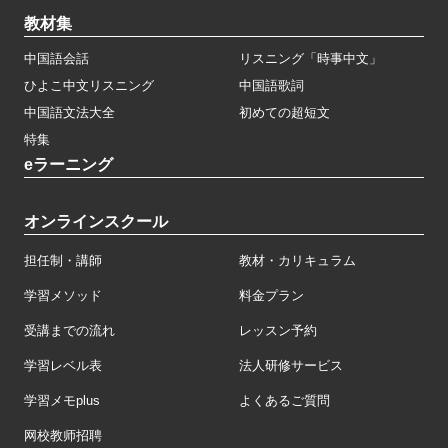
教材集
中国語会話
リスニング「時事中文」
ひよこ中文リスニング
中国語歌詞
中国語文法大全
初めての超短文
特集
eラーニング
オンラインスクール
担任制・講師
教材・カリキュラム
学習メソッド
料金プラン
受講までの流れ
レッスン予約
学習レベル表
法人研修サービス
学習メモplus
よくあるご質問
网校教师招聘