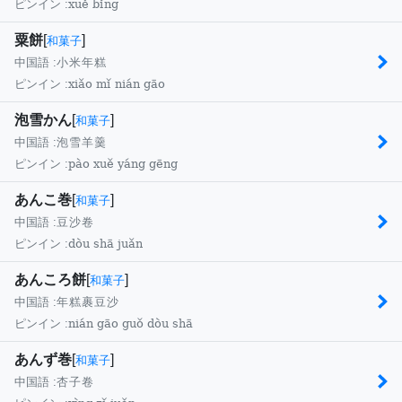
xuě bǐng
ピンイン :
粟餅
[
]
和菓子
中国語 :
小米年糕
xiǎo mǐ nián gāo
ピンイン :
泡雪かん
[
]
和菓子
中国語 :
泡雪羊羹
pào xuě yáng gēng
ピンイン :
あんこ巻
[
]
和菓子
中国語 :
豆沙卷
dòu shā juǎn
ピンイン :
あんころ餅
[
]
和菓子
中国語 :
年糕裹豆沙
nián gāo guǒ dòu shā
ピンイン :
あんず巻
[
]
和菓子
中国語 :
杏子卷