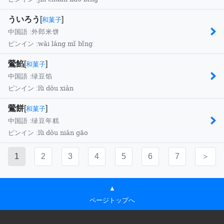
ういろう
[
]
和菓子
中国語 :
外郎米饼
wài láng mǐ bǐng
ピンイン :
鶯餡
[
]
和菓子
中国語 :
绿豆馅
lǜ dòu xiàn
ピンイン :
鶯餅
[
]
和菓子
中国語 :
绿豆年糕
lǜ dòu nián gāo
ピンイン :
1
2
3
4
5
6
7
＞
▲
ページトップへ