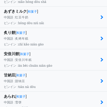
xiǎo hóng dòu shā
ピンイン :
あずきミルク
[
]
和菓子
中国語 :
红豆牛奶
hóng dòu niú nǎi
ピンイン :
炙り餅
[
]
和菓子
中国語 :
炙烤年糕
zhì kǎo nián gāo
ピンイン :
安倍川餅
[
]
和菓子
中国語 :
安倍川年糕
ān bèi chuān nián gāo
ピンイン :
甘納豆
[
]
和菓子
中国語 :
甜纳豆
tián nà dòu
ピンイン :
あられ
[
]
和菓子
中国語 :
雪饼