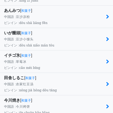
xìng zǐ juǎn
ピンイン :
あんみつ
[
]
和菓子
中国語 :
豆沙凉粉
dòu shā liáng fěn
ピンイン :
いが饅頭
[
]
和菓子
中国語 :
豆沙小馒头
dòu shā xiǎo mán tóu
ピンイン :
イチゴ氷
[
]
和菓子
中国語 :
草莓冰
cǎo méi bīng
ピンイン :
田舎しるこ
[
]
和菓子
中国語 :
农家红豆汤
nóng jiā hóng dòu tāng
ピンイン :
今川焼き
[
]
和菓子
中国語 :
今川烤饼
jīn chuān kǎo bǐng
ピンイン :