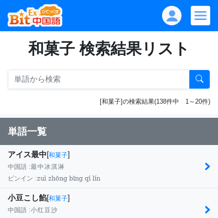
和菓子 検索結果リスト
[和菓子]の検索結果(138件中 1～20件)
単語一覧
アイス最中
[
]
和菓子
中国語 :
最中冰淇淋
zuì zhōng bīng qí lín
ピンイン :
小豆こし餡
[
]
和菓子
中国語 :
小红豆沙