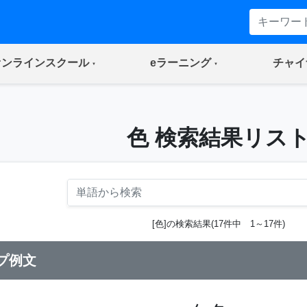
(current)
(current)
オンラインスクール
eラーニング
チャイ
色 検索結果リス
[色]の検索結果(17件中 1～17件)
プ例文