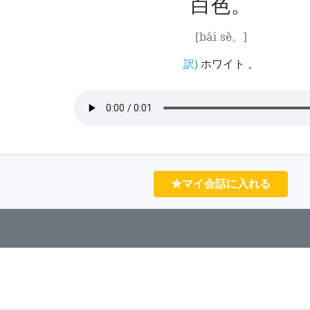
白色。
[bái sè。]
訳)
ホワイト 。
★マイ会話に入れる