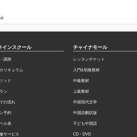
sè
ラインスクール
チャイナモール
・講師
レッスンチケット
カリキュラム
入門&初級教材
ソッド
中級教材
ラン
上級教材
での流れ
中国現代文学
ン予約
中国語翻訳版
ベル表
子ども中国語
修サービス
CD・DVD