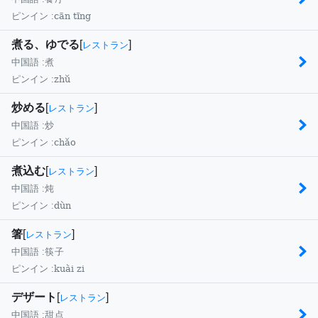
cān tīng
ピンイン :
煮る、ゆでる
[
]
レストラン
中国語 :
煮
zhǔ
ピンイン :
炒める
[
]
レストラン
中国語 :
炒
chǎo
ピンイン :
煮込む
[
]
レストラン
中国語 :
炖
dùn
ピンイン :
箸
[
]
レストラン
中国語 :
筷子
kuài zi
ピンイン :
デザート
[
]
レストラン
中国語 :
甜点