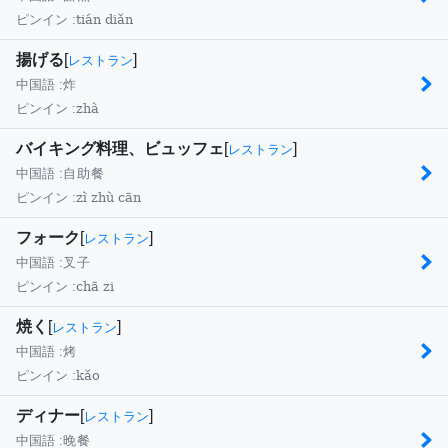
tián diǎn
ピンイン :
揚げる
[
]
レストラン
中国語 :
炸
zhà
ピンイン :
バイキング料理、ビュッフェ
[
]
レストラン
中国語 :
自助餐
zì zhù cān
ピンイン :
フォーク
[
]
レストラン
中国語 :
叉子
chā zi
ピンイン :
焼く
[
]
レストラン
中国語 :
烤
kǎo
ピンイン :
ディナー
[
]
レストラン
中国語 :
晚餐