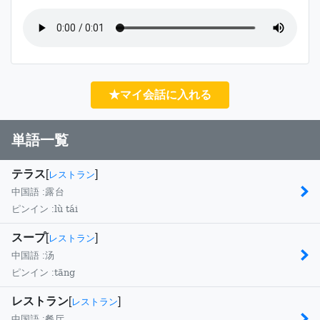
★マイ会話に入れる
単語一覧
テラス
[
]
レストラン
中国語 :
露台
lù tái
ピンイン :
スープ
[
]
レストラン
中国語 :
汤
tāng
ピンイン :
レストラン
[
]
レストラン
中国語 :
餐厅