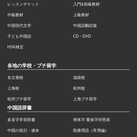
レッスンチケット
入門&初級教材
中級教材
上級教材
中国現代文学
中国語翻訳版
子ども中国語
CD・DVD
HSK検定
各地の学校・プチ留学
名古屋校
池袋校
上海校
杭州校
杭州プチ留学
上海プチ留学
中国語辞書
多音字学習辞書
簡体字·繁体字対照表
中国の祝日・連休
医療用語（常用編）