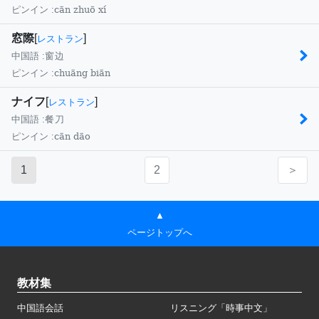
cān zhuō xí
ピンイン :
窓際
[
]
レストラン
中国語 :
窗边
chuāng biān
ピンイン :
ナイフ
[
]
レストラン
中国語 :
餐刀
cān dāo
ピンイン :
1
2
＞
▲
ページトップへ
教材集
中国語会話
リスニング「時事中文」