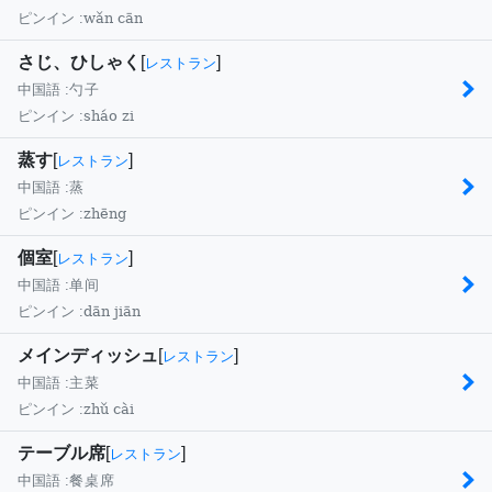
wǎn cān
ピンイン :
さじ、ひしゃく
[
]
レストラン
中国語 :
勺子
sháo zi
ピンイン :
蒸す
[
]
レストラン
中国語 :
蒸
zhēng
ピンイン :
個室
[
]
レストラン
中国語 :
单间
dān jiān
ピンイン :
メインディッシュ
[
]
レストラン
中国語 :
主菜
zhǔ cài
ピンイン :
テーブル席
[
]
レストラン
中国語 :
餐桌席