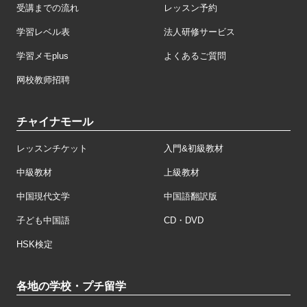
受講までの流れ
レッスン予約
学習レベル表
法人研修サービス
学習メモplus
よくあるご質問
网校教师招聘
チャイナモール
レッスンチケット
入門&初級教材
中級教材
上級教材
中国現代文学
中国語翻訳版
子ども中国語
CD・DVD
HSK検定
各地の学校・プチ留学