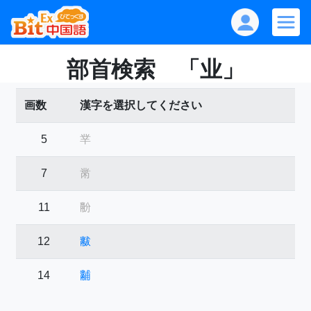
部首検索 「业」
画数
漢字を選択してください
5
丵
7
黹
11
黺
12
黻
14
黼