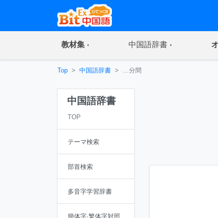
(current)
(current)
教材集
中国語辞書
Top
中国語辞書
…分間
中国語辞書
TOP
テーマ検索
部首検索
多音字学習辞書
簡体字·繁体字対照