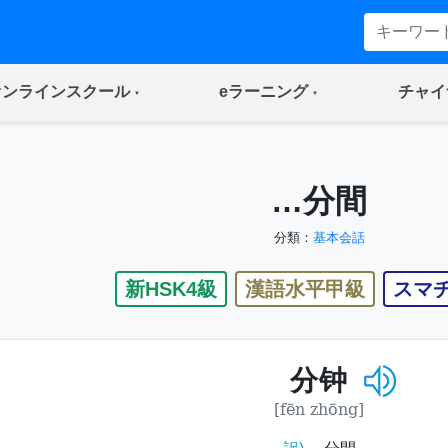
(current)
(current)
オンラインスクール
eラーニング
チャイ
…分間
分類：
基本会話
新HSK4級
漢語水平甲級
スマ
分钟
[fēn zhōng]