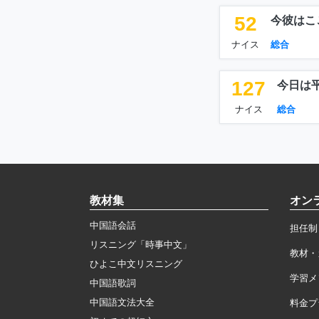
52
今彼はこ
ナイス
総合
127
今日は
ナイス
総合
教材集
オン
中国語会話
担任制
リスニング「時事中文」
教材・
ひよこ中文リスニング
学習メ
中国語歌詞
中国語文法大全
料金プ