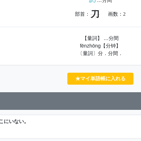
訳)
…分間
刀
部首：
画数：
2
【量詞】 …分間
fēnzhōng【分钟】
〔量詞〕分．分間．
★マイ単語帳に入れる
こにいない。