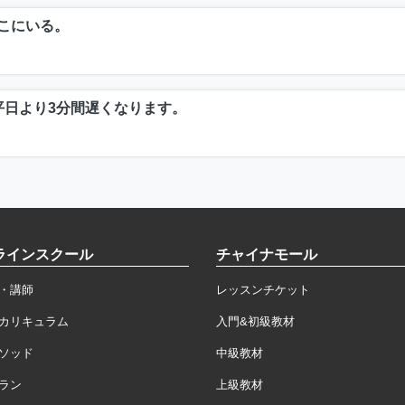
こにいる。
平日より3分間遅くなります。
ラインスクール
チャイナモール
・講師
レッスンチケット
カリキュラム
入門&初級教材
ソッド
中級教材
ラン
上級教材