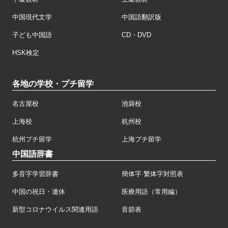
中国現代文学
中国語翻訳版
子ども中国語
CD・DVD
HSK検定
各地の学校・プチ留学
名古屋校
池袋校
上海校
杭州校
杭州プチ留学
上海プチ留学
中国語辞書
多音字学習辞書
簡体字·繁体字対照表
中国の祝日・連休
医療用語（常用編）
新型コロナウイルス関連用語
音節表