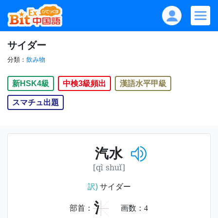
サイダー
分類：
飲み物
新HSK4級
中検3級頻出
漢語水平甲級
スマチュ出題
汽水
[qì shuǐ]
訳)
サイダー
氵
部首：
画数：
4