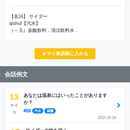
【名詞】 サイダー
qìshuǐ【汽水】
（～儿）炭酸飲料．清涼飲料水．
★マイ単語帳に入れる
会話例文
13
あなたは温泉にはいったことがあります
か？
ナイ
雑談
汽水
碳酸
ス
2025.10.24