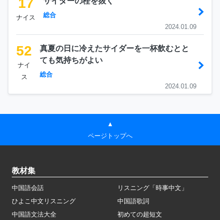
17
サイダーの栓を抜く
総合
ナイス
2024.01.09
52
真夏の日に冷えたサイダーを一杯飲むとと
ても気持ちがよい
ナイ
総合
ス
2024.01.09
▲
ページトップへ
教材集
中国語会話
リスニング「時事中文」
ひよこ中文リスニング
中国語歌詞
中国語文法大全
初めての超短文