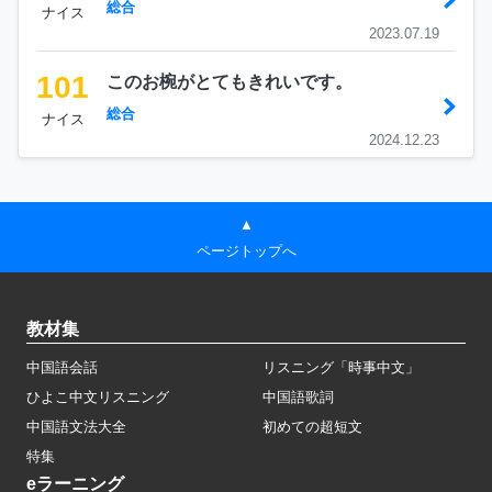
総合
ナイス
2023.07.19
101
このお椀がとてもきれいです。
総合
ナイス
2024.12.23
▲
ページトップへ
教材集
中国語会話
リスニング「時事中文」
ひよこ中文リスニング
中国語歌詞
中国語文法大全
初めての超短文
特集
eラーニング