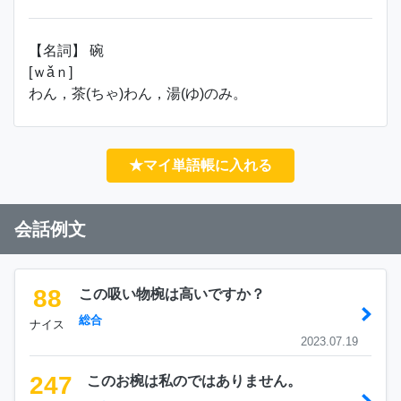
【名詞】 碗
[ｗǎｎ]
わん，茶(ちゃ)わん，湯(ゆ)のみ。
★マイ単語帳に入れる
会話例文
88
この吸い物椀は高いですか？
総合
ナイス
2023.07.19
247
このお椀は私のではありません。