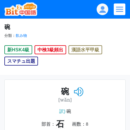
碗
分類：
飲み物
新HSK4級
中検3級頻出
漢語水平甲級
スマチュ出題
碗
[wǎn]
訳)
碗
石
部首：
画数：
8