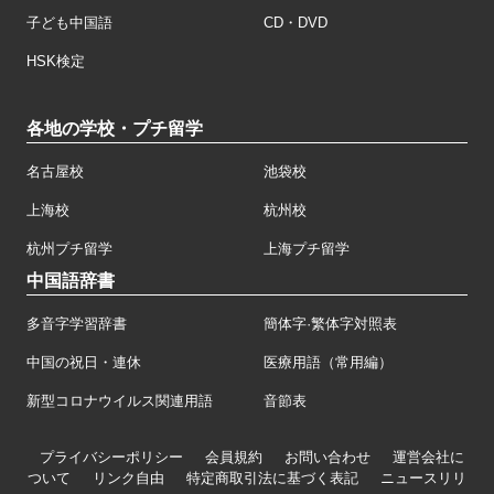
子ども中国語
CD・DVD
HSK検定
各地の学校・プチ留学
名古屋校
池袋校
上海校
杭州校
杭州プチ留学
上海プチ留学
中国語辞書
多音字学習辞書
簡体字·繁体字対照表
中国の祝日・連休
医療用語（常用編）
新型コロナウイルス関連用語
音節表
プライバシーポリシー
会員規約
お問い合わせ
運営会社に
ついて
リンク自由
特定商取引法に基づく表記
ニュースリリ