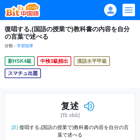
復唱する,(国語の授業で)教科書の内容を自分
の言葉で述べる
分類：
学習指導
新HSK4級
中検3級頻出
漢語水平甲級
スマチュ出題
复述
[fù shù]
訳)
復唱する,(国語の授業で)教科書の内容を自分の言
葉で述べる