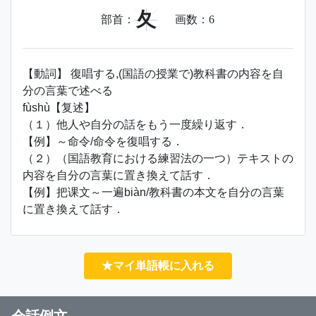
夂
部首：
画数：
6
【動詞】 復唱する,(国語の授業で)教科書の内容を自
分の言葉で述べる
fùshù【复述】
（１）他人や自分の話をもう一度繰り返す．
【例】～命令/命令を復唱する．
（２）（国語教育における練習法の一つ）テキストの
内容を自分の言葉に置き換えて話す．
【例】把课文～一遍biàn/教科書の本文を自分の言葉
に置き換えて話す．
★マイ単語帳に入れる