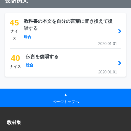
会話例文
45
教科書の本文を自分の言葉に置き換えて復
唱する
ナイ
総合
ス
2020.01.01
40
伝言を復唱する
総合
ナイス
2020.01.01
▲
ページトップへ
教材集