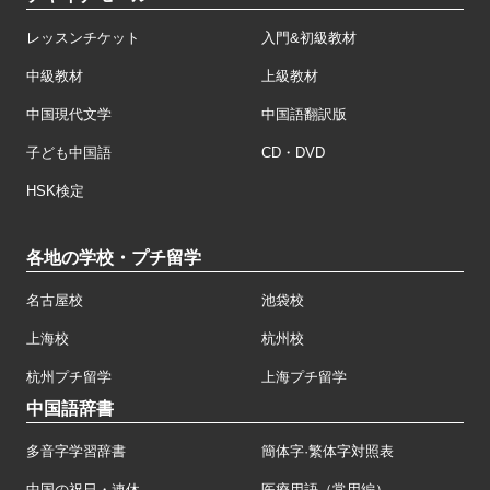
レッスンチケット
入門&初級教材
中級教材
上級教材
中国現代文学
中国語翻訳版
子ども中国語
CD・DVD
HSK検定
各地の学校・プチ留学
名古屋校
池袋校
上海校
杭州校
杭州プチ留学
上海プチ留学
中国語辞書
多音字学習辞書
簡体字·繁体字対照表
中国の祝日・連休
医療用語（常用編）