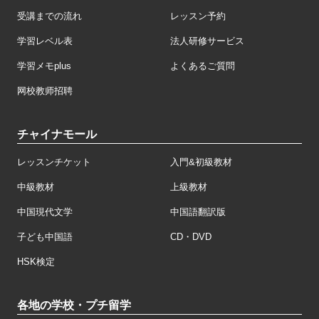
受講までの流れ
レッスン予約
学習レベル表
法人研修サービス
学習メモplus
よくあるご質問
网校教师招聘
チャイナモール
レッスンチケット
入門&初級教材
中級教材
上級教材
中国現代文学
中国語翻訳版
子ども中国語
CD・DVD
HSK検定
各地の学校・プチ留学