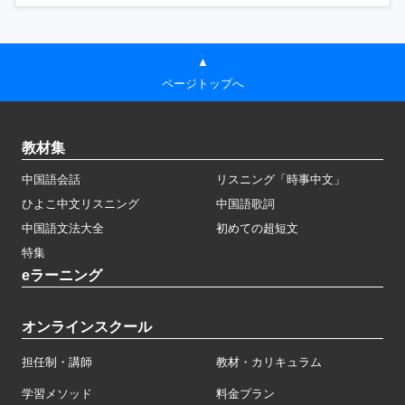
▲
ページトップへ
教材集
中国語会話
リスニング「時事中文」
ひよこ中文リスニング
中国語歌詞
中国語文法大全
初めての超短文
特集
eラーニング
オンラインスクール
担任制・講師
教材・カリキュラム
学習メソッド
料金プラン