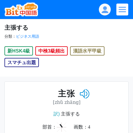
主張する
分類：
ビジネス用語
新HSK4級
中検3級頻出
漢語水平甲級
スマチュ出題
主张
[zhǔ zhāng]
訳)
主張する
丶
部首：
画数：
4