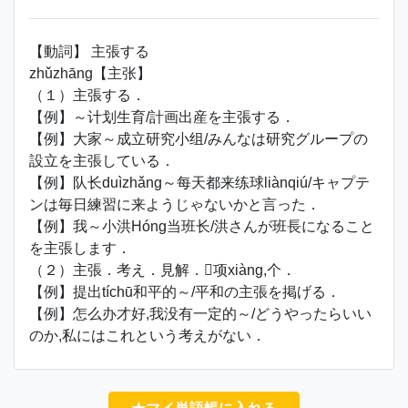
【動詞】 主張する
zhǔzhāng【主张】
（１）主張する．
【例】～计划生育/計画出産を主張する．
【例】大家～成立研究小组/みんなは研究グループの
設立を主張している．
【例】队长duìzhǎng～每天都来练球liànqiú/キャプテ
ンは毎日練習に来ようじゃないかと言った．
【例】我～小洪Hóng当班长/洪さんが班長になること
を主張します．
（２）主張．考え．見解．项xiàng,个．
【例】提出tíchū和平的～/平和の主張を掲げる．
【例】怎么办才好,我没有一定的～/どうやったらいい
のか,私にはこれという考えがない．