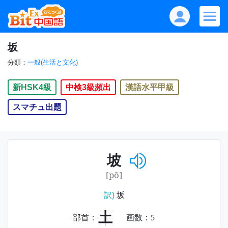
坂
分類：
一般(生活と文化)
新HSK4級
中検3級頻出
漢語水平甲級
スマチュ出題
坡
[pō]
訳)
坂
土
部首：
画数：
5