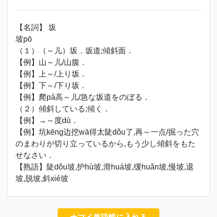
【名詞】 坂
坡pō
（１）（～儿）坂．坂道;傾斜面．
【例】山～儿/山腹．
【例】上～/上り坂．
【例】下～/下り坂．
【例】爬pá高～儿/急な坂道をのぼる．
（２）傾斜している;傾く．
【例】→～度dù．
【例】坑kēng边挖wā得太陡dǒu了,再～一点/掘った穴
のまわりが切り立っているから,もう少し傾斜をもた
せなさい．
【熟語】陡dǒu坡,护hù坡,滑huá坡,缓huǎn坡,慢坡,退
坡,脱坡,斜xié坡