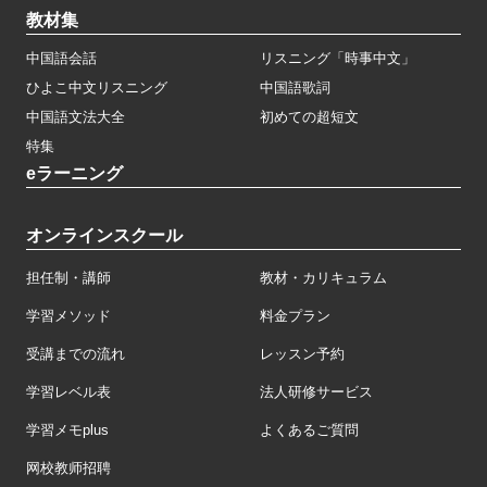
教材集
中国語会話
リスニング「時事中文」
ひよこ中文リスニング
中国語歌詞
中国語文法大全
初めての超短文
特集
eラーニング
オンラインスクール
担任制・講師
教材・カリキュラム
学習メソッド
料金プラン
受講までの流れ
レッスン予約
学習レベル表
法人研修サービス
学習メモplus
よくあるご質問
网校教师招聘