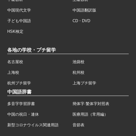
中国現代文学
中国語翻訳版
子ども中国語
CD・DVD
HSK検定
各地の学校・プチ留学
名古屋校
池袋校
上海校
杭州校
杭州プチ留学
上海プチ留学
中国語辞書
多音字学習辞書
簡体字·繁体字対照表
中国の祝日・連休
医療用語（常用編）
新型コロナウイルス関連用語
音節表