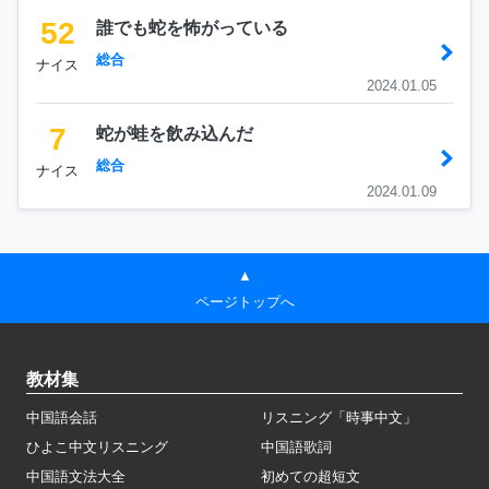
52
誰でも蛇を怖がっている
総合
ナイス
2024.01.05
7
蛇が蛙を飲み込んだ
総合
ナイス
2024.01.09
▲
ページトップへ
教材集
中国語会話
リスニング「時事中文」
ひよこ中文リスニング
中国語歌詞
中国語文法大全
初めての超短文