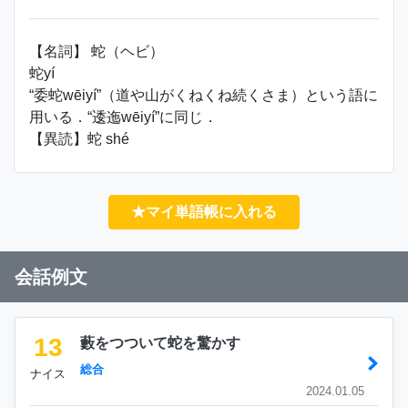
【名詞】 蛇（ヘビ）
蛇yí
“委蛇wēiyí”（道や山がくねくね続くさま）という語に
用いる．“逶迤wēiyí”に同じ．
【異読】蛇 shé
★マイ単語帳に入れる
会話例文
13
藪をつついて蛇を驚かす
総合
ナイス
2024.01.05