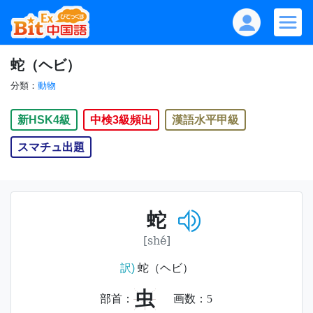
蛇（ヘビ）
分類：
動物
新HSK4級
中検3級頻出
漢語水平甲級
スマチュ出題
蛇
[shé]
訳)
蛇（ヘビ）
虫
部首：
画数：
5