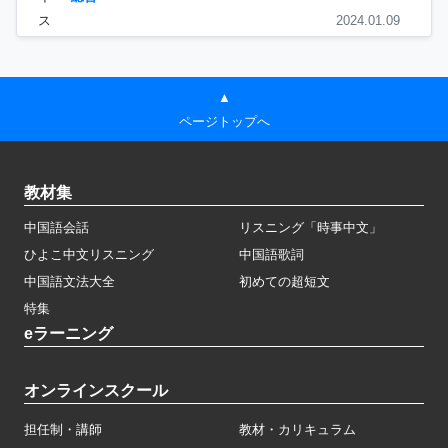
ス
2024.01.09
▲
ページトップへ
教材集
中国語会話
リスニング「時事中文」
ひよこ中文リスニング
中国語歌詞
中国語文法大全
初めての超短文
特集
eラーニング
オンラインスクール
担任制・講師
教材・カリキュラム