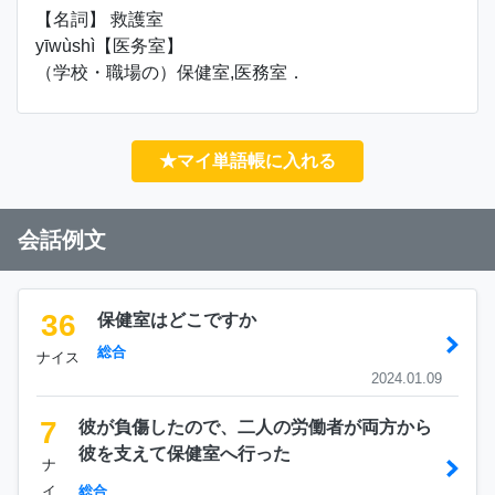
【名詞】 救護室
yīwùshì【医务室】
（学校・職場の）保健室,医務室．
★マイ単語帳に入れる
会話例文
36
保健室はどこですか
総合
ナイス
2024.01.09
7
彼が負傷したので、二人の労働者が両方から
彼を支えて保健室へ行った
ナ
イ
総合