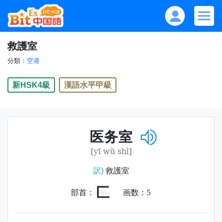
救護室
分類：
空港
新HSK4級
漢語水平甲級
医务室
[yī wù shì]
訳)
救護室
匚
部首：
画数：
5