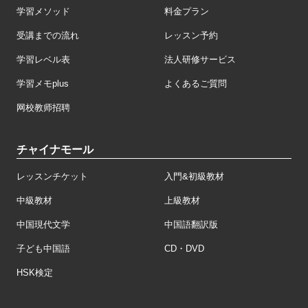
学習メソッド
料金プラン
受講までの流れ
レッスン予約
学習レベル表
法人研修サービス
学習メモplus
よくあるご質問
网校教师招聘
チャイナモール
レッスンチケット
入門&初級教材
中級教材
上級教材
中国現代文学
中国語翻訳版
子ども中国語
CD・DVD
HSK検定