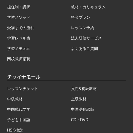
担任制・講師
教材・カリキュラム
学習メソッド
料金プラン
受講までの流れ
レッスン予約
学習レベル表
法人研修サービス
学習メモplus
よくあるご質問
网校教师招聘
チャイナモール
レッスンチケット
入門&初級教材
中級教材
上級教材
中国現代文学
中国語翻訳版
子ども中国語
CD・DVD
HSK検定