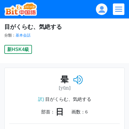
目がくらむ、気絶する
分類：
基本会話
新HSK4級
晕
[yūn]
訳)
目がくらむ、気絶する
日
部首：
画数：
6