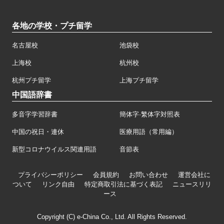
各地の学校・プチ留学
名古屋校
池袋校
上海校
杭州校
杭州プチ留学
上海プチ留学
中国語辞書
多音字学習辞書
簡体字·繁体字対照表
中国の祝日・連休
医療用語（常用編）
新型コロナウイルス関連用語
音節表
プライバシーポリシー
会員規約
お問い合わせ
運営会社に
ついて
リンク自由
特定商取引法に基づく表記
ニュースリリ
ース
Copyright (C) e-China Co., Ltd. All Rights Reserved.