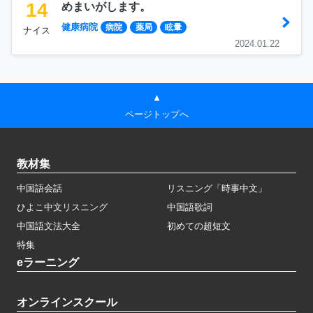
14
めまいがします。
健康病院
病院
薬局
眩暈
ナイス
2024.01.22
▲
ページトップへ
教材集
中国語会話
リスニング「時事中文」
ひよこ中文リスニング
中国語歌詞
中国語文法大全
初めての超短文
特集
eラーニング
オンラインスクール