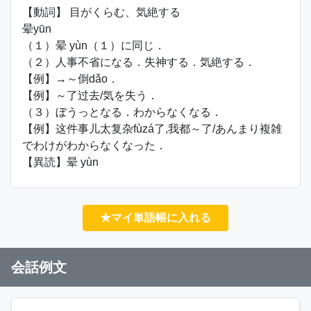
【動詞】 目がくらむ、気絶する
晕yūn
（１）晕 yùn（１）に同じ．
（２）人事不省になる．失神する．気絶する．
【例】→～倒dǎo．
【例】～了过去/気を失う．
（３）ぼうっとなる．わからなくなる．
【例】这件事儿太复杂fùzá了,我都～了/あんまり複雑
でわけがわからなくなった．
【異読】晕 yùn
★マイ単語帳に入れる
会話例文