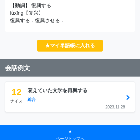
【動詞】 復興する
fùxīng【复兴】
復興する．復興させる．
★マイ単語帳に入れる
会話例文
12
衰えていた文学を再興する
総合
ナイス
2023.11.28
▲
ページトップへ