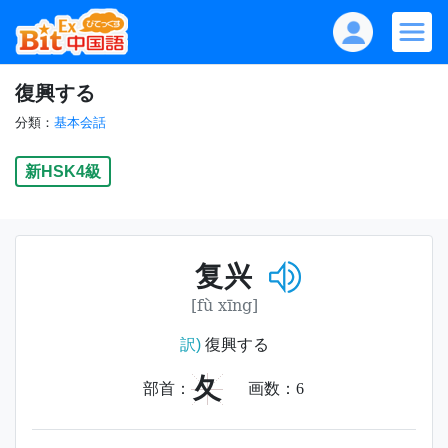
復興する
分類：
基本会話
新HSK4級
复兴
[fù xīng]
訳)
復興する
夂
部首：
画数：
6