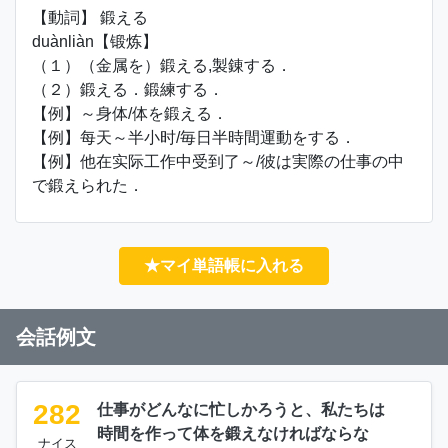
【動詞】 鍛える
duànliàn【锻炼】
（１）（金属を）鍛える,製錬する．
（２）鍛える．鍛練する．
【例】～身体/体を鍛える．
【例】每天～半小时/毎日半時間運動をする．
【例】他在实际工作中受到了～/彼は実際の仕事の中
で鍛えられた．
★マイ単語帳に入れる
会話例文
282
仕事がどんなに忙しかろうと、私たちは
時間を作って体を鍛えなければならな
ナイス