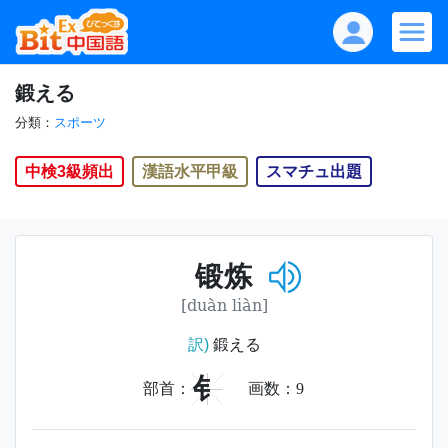
鍛える
分類：
スポーツ
中検3級頻出
漢語水平甲級
スマチュ出題
锻炼
[duàn liàn]
訳)
鍛える
钅
部首：
画数：
9