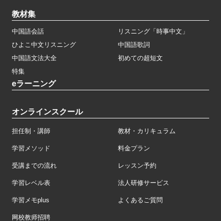
教材集
中国語会話
リスニング「時事中文」
ひよこ中文リスニング
中国語歌詞
中国語文法大全
初めての超短文
特集
eラーニング
オンラインスクール
担任制・講師
教材・カリキュラム
学習メソッド
料金プラン
受講までの流れ
レッスン予約
学習レベル表
法人研修サービス
学習メモplus
よくあるご質問
网校教师招聘