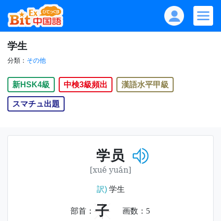
学生
分類：
その他
新HSK4級
中検3級頻出
漢語水平甲級
スマチュ出題
学员
[xué yuán]
訳)
学生
子
部首：
画数：
5