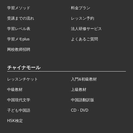
学習メソッド
料金プラン
受講までの流れ
レッスン予約
学習レベル表
法人研修サービス
学習メモplus
よくあるご質問
网校教师招聘
チャイナモール
レッスンチケット
入門&初級教材
中級教材
上級教材
中国現代文学
中国語翻訳版
子ども中国語
CD・DVD
HSK検定