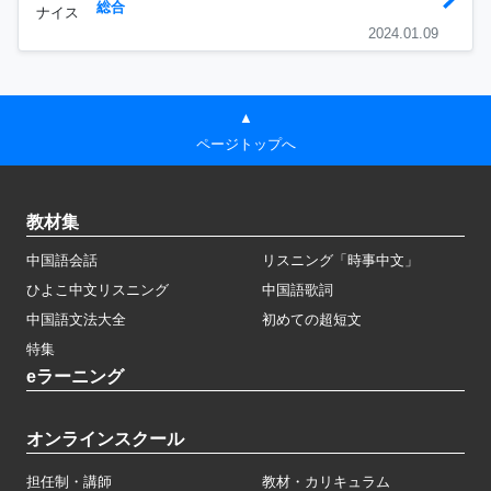
総合
ナイス
2024.01.09
▲
ページトップへ
教材集
中国語会話
リスニング「時事中文」
ひよこ中文リスニング
中国語歌詞
中国語文法大全
初めての超短文
特集
eラーニング
オンラインスクール
担任制・講師
教材・カリキュラム