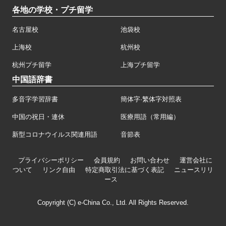
各地の学校・プチ留学
名古屋校
池袋校
上海校
杭州校
杭州プチ留学
上海プチ留学
中国語辞書
多音字学習辞書
簡体字·繁体字対照表
中国の祝日・連休
医療用語（常用編）
新型コロナウイルス関連用語
音節表
プライバシーポリシー
会員規約
お問い合わせ
運営会社に
ついて
リンク自由
特定商取引法に基づく表記
ニュースリリ
ース
Copyright (C) e-China Co., Ltd. All Rights Reserved.