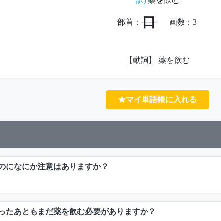
訳)
薬を飲む
口
部首：
画数：
3
【動詞】 薬を飲む
★マイ単語帳に入れる
のになにか注意はありますか？
ったあともまだ薬を飲む必要がありますか？