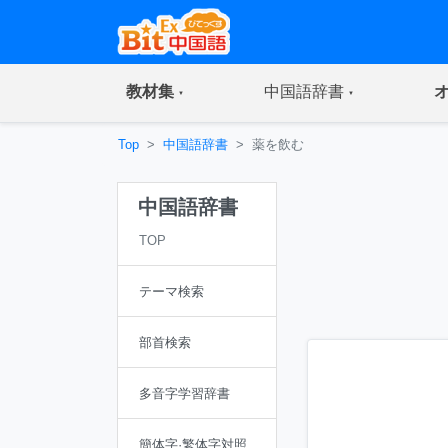
(current)
(current)
教材集
中国語辞書
Top
中国語辞書
薬を飲む
中国語辞書
TOP
テーマ検索
部首検索
多音字学習辞書
簡体字·繁体字対照