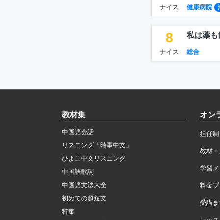
ナイス
健康病院
8
私は薬も
ナイス
総合
教材集
オン
中国語会話
担任制
リスニング「時事中文」
教材・
ひよこ中文リスニング
学習メ
中国語歌詞
中国語文法大全
料金プ
初めての超短文
受講ま
特集
レッス