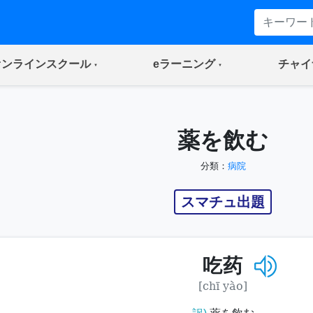
(current)
(current)
オンラインスクール
eラーニング
チャイ
薬を飲む
分類：
病院
スマチュ出題
吃药
[chī yào]