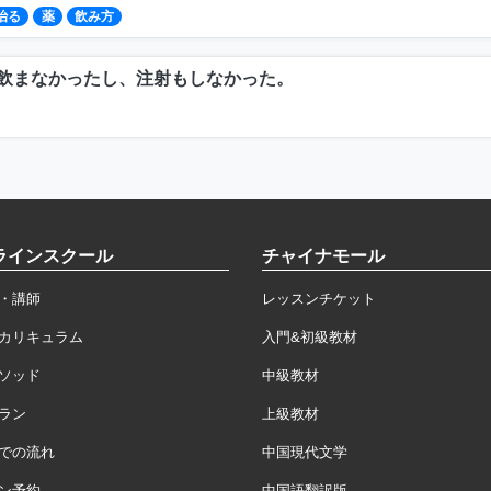
治る
薬
飲み方
飲まなかったし、注射もしなかった。
ラインスクール
チャイナモール
・講師
レッスンチケット
カリキュラム
入門&初級教材
ソッド
中級教材
ラン
上級教材
での流れ
中国現代文学
ン予約
中国語翻訳版