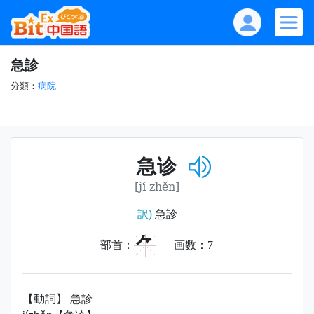
急診
分類：
病院
急诊
[jí zhěn]
訳)
急診
⺈
部首：
画数：
7
【動詞】 急診