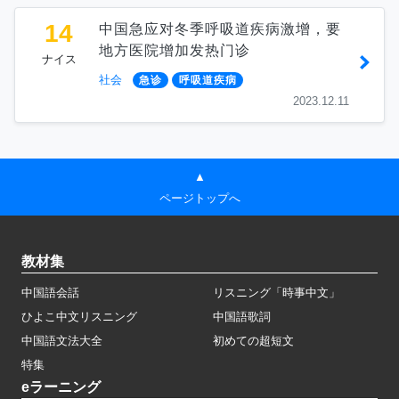
14
中国急应对冬季呼吸道疾病激增，要
地方医院增加发热门诊
ナイス
社会
急诊
呼吸道疾病
2023.12.11
▲
ページトップへ
教材集
中国語会話
リスニング「時事中文」
ひよこ中文リスニング
中国語歌詞
中国語文法大全
初めての超短文
特集
eラーニング