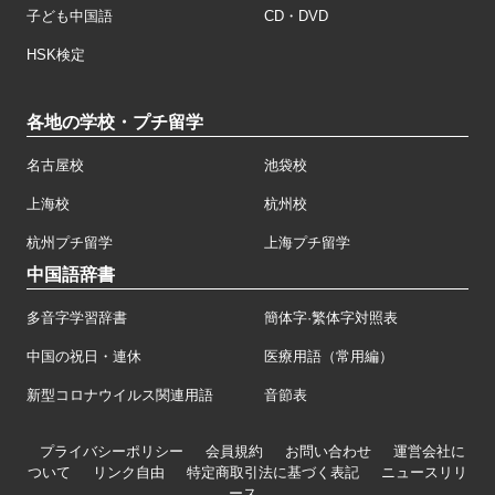
子ども中国語
CD・DVD
HSK検定
各地の学校・プチ留学
名古屋校
池袋校
上海校
杭州校
杭州プチ留学
上海プチ留学
中国語辞書
多音字学習辞書
簡体字·繁体字対照表
中国の祝日・連休
医療用語（常用編）
新型コロナウイルス関連用語
音節表
プライバシーポリシー
会員規約
お問い合わせ
運営会社に
ついて
リンク自由
特定商取引法に基づく表記
ニュースリリ
ース