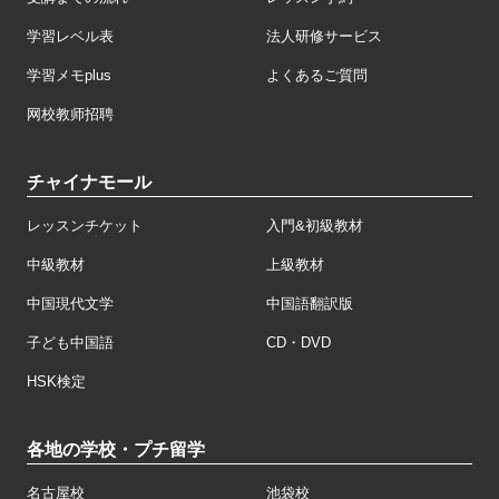
学習レベル表
法人研修サービス
学習メモplus
よくあるご質問
网校教师招聘
チャイナモール
レッスンチケット
入門&初級教材
中級教材
上級教材
中国現代文学
中国語翻訳版
子ども中国語
CD・DVD
HSK検定
各地の学校・プチ留学
名古屋校
池袋校