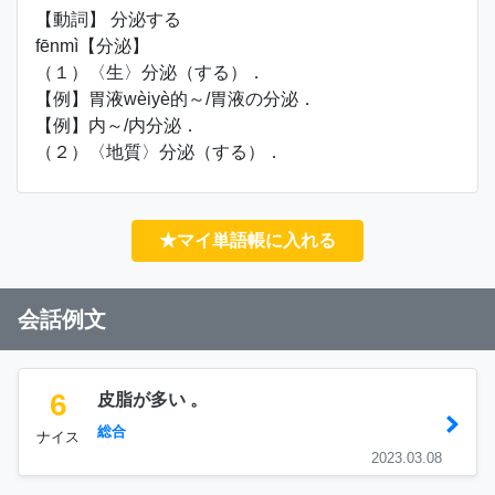
【動詞】 分泌する
fēnmì【分泌】
（１）〈生〉分泌（する）．
【例】胃液wèiyè的～/胃液の分泌．
【例】内～/内分泌．
（２）〈地質〉分泌（する）．
★マイ単語帳に入れる
会話例文
6
皮脂が多い 。
総合
ナイス
2023.03.08