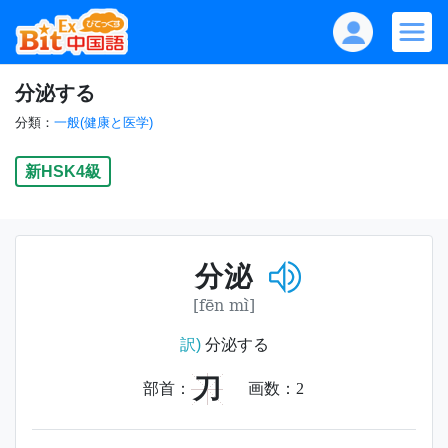
分泌する
分類：
一般(健康と医学)
新HSK4級
分泌
[fēn mì]
訳)
分泌する
刀
部首：
画数：
2