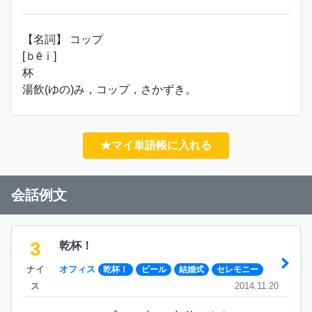
【名詞】 コップ
[ｂēｉ]
杯
湯飲(ゆの)み，コップ，さかずき。
★マイ単語帳に入れる
会話例文
3
乾杯！
ナイ
オフィス
乾杯！
ビール
結婚式
セレモニー
ス
2014.11.20