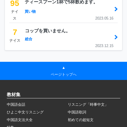
95
ティースプーン1杯で5杯飲めます。
ナイ
買い物
ス
2023.05.16
7
コップを買いません。
総合
ナイス
2023.12.15
▲
ページトップへ
教材集
中国語会話
リスニング「時事中文」
ひよこ中文リスニング
中国語歌詞
中国語文法大全
初めての超短文