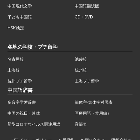
中国現代文学
中国語翻訳版
子ども中国語
CD・DVD
HSK検定
各地の学校・プチ留学
名古屋校
池袋校
上海校
杭州校
杭州プチ留学
上海プチ留学
中国語辞書
多音字学習辞書
簡体字·繁体字対照表
中国の祝日・連休
医療用語（常用編）
新型コロナウイルス関連用語
音節表