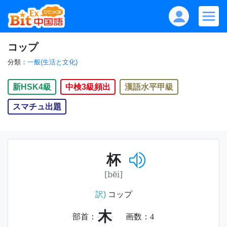
コップ
分類：
一般(生活と文化)
新HSK4級
中検3級頻出
漢語水平甲級
スマチュ出題
杯
[bēi]
訳)
コップ
木
部首：
画数：
4