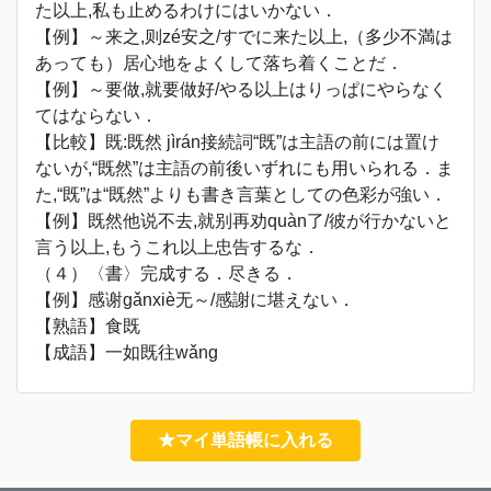
た以上,私も止めるわけにはいかない．
【例】～来之,则zé安之/すでに来た以上,（多少不満は
あっても）居心地をよくして落ち着くことだ．
【例】～要做,就要做好/やる以上はりっぱにやらなく
てはならない．
【比較】既:既然 jìrán接続詞“既”は主語の前には置け
ないが,“既然”は主語の前後いずれにも用いられる．ま
た,“既”は“既然”よりも書き言葉としての色彩が強い．
【例】既然他说不去,就别再劝quàn了/彼が行かないと
言う以上,もうこれ以上忠告するな．
（４）〈書〉完成する．尽きる．
【例】感谢gǎnxiè无～/感謝に堪えない．
【熟語】食既
【成語】一如既往wǎng
★マイ単語帳に入れる