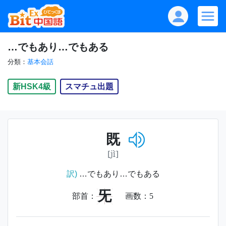
…でもあり…でもある
分類：
基本会話
新HSK4級
スマチュ出題
既
[jì]
訳)
…でもあり…でもある
旡
部首：
画数：
5