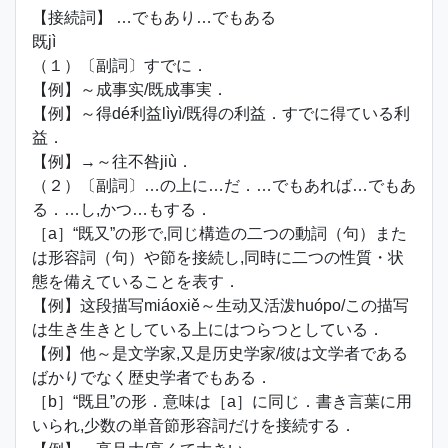
【接続詞】 …でもあり…でもある
既jì
（１）〔副詞〕すでに．
【例】～成事实/既成事実．
【例】～得dé利益lìyì/既得の利益．すでに得ている利
益．
【例】→～往不咎jiù．
（２）〔副詞〕…の上に…だ．…でもあれば…でもあ
る．…し,かつ…もする．
［a］“既又”の形で,同じ構造の二つの動詞（句）また
は形容詞（句）や節を接続し,同時に二つの性質・状
態を備えていることを表す．
【例】这段描写miáoxiě～生动又活泼huópo/この描写
は生き生きとしている上にはつらつとしている．
【例】他～是文学家,又是历史学家/彼は文学者である
ばかりでなく歴史学者でもある．
［b］“既且”の形．意味は［a］に同じ．書き言葉に用
いられ,少数の単音節形容詞だけを接続する．