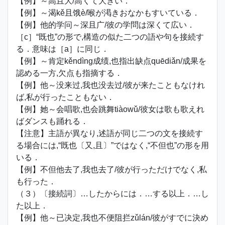
【例】～高且大/高くて大きい．
【例】～渴kě且饿è/喉が渇きおなかもすいている．
【例】他的学问～深且广/彼の学問は深くて広い．
［c］“既也”の形で,構造の似た二つの語や句を接続す
る．意味は［a］に同じ．
【例】～肯定kěndìng成绩,也指出缺点quēdiǎn/成果を
認める一方,欠点も指摘する．
【例】他～没来过,我也没去过/彼が来たこともなけれ
ば,私が行ったこともない．
【例】她～会唱歌,也会跳舞tiàowǔ/彼女は歌も歌えれ
ばダンスも踊れる．
【注意】主語が異なり,述語が同じ二つの文を接続す
る場合には,“既也〔又,且〕”ではなく,“不但也”の形を用
いる．
【例】不但他去了,我也去了/彼が行っただけでなく,私
も行った．
（３）〔接続詞〕…したからには．…する以上．…し
た以上．
【例】他～已决定,我也不便阻拦zǔlán/彼がすでに決め