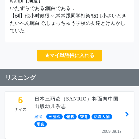
wánpí【顽皮】
いたずらである;腕白である．
【例】他小时候很～,常常跟同学打架/彼は小さいとき
たいへん腕白で,しょっちゅう学校の友達とけんかし
ていた．
★マイ単語帳に入れる
リスニング
5
日本三丽欧（SANRIO）将面向中国
出版幼儿杂志
ナイス
経済
三丽欧
销售
智育
动漫人物
顽皮
2009.09.17