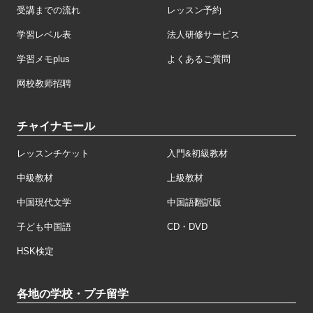
受講までの流れ
レッスン予約
学習レベル表
法人研修サービス
学習メモplus
よくあるご質問
网校教师招聘
チャイナモール
レッスンチケット
入門&初級教材
中級教材
上級教材
中国現代文学
中国語翻訳版
子ども中国語
CD・DVD
HSK検定
各地の学校・プチ留学