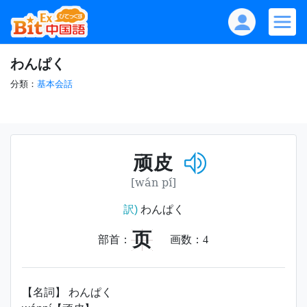
わんぱく
分類：
基本会話
顽皮
[wán pí]
訳)
わんぱく
页
部首：
画数：
4
【名詞】 わんぱく