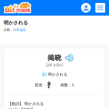
明かされる
分類：
日常会話
揭晓
[jiē xiǎo]
訳)
明かされる
扌
部首：
画数：
9
【動詞】 明かされる