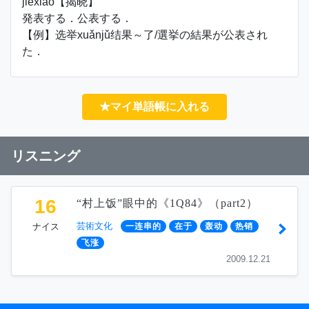
jiēxiǎo【揭晓】
発表する．公表する．
【例】选举xuǎnjǔ结果～了/選挙の結果が公表され
た．
★マイ単語帳に入れる
リスニング
16
“村上饭”眼中的《1Q84》（part2）
芸術文化
ナイス
一连串的
在于
轰动
热销
飞涨
2009.12.21