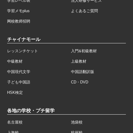
学習レベル表
法人研修サービス
学習メモplus
よくあるご質問
网校教师招聘
チャイナモール
レッスンチケット
入門&初級教材
中級教材
上級教材
中国現代文学
中国語翻訳版
子ども中国語
CD・DVD
HSK検定
各地の学校・プチ留学
名古屋校
池袋校
上海校
杭州校