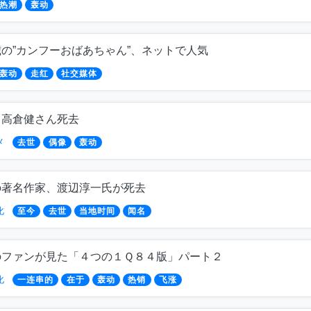
热潮
轰动
の”カンフーおばあちゃん”、ネットで人気
轰动
走红
社交媒体
・高倉健さん死去
メ
去世
偶像
轰动
の著名作家、渡辺淳一氏が死去
化
至今
去世
当地时间
闻名
のファンが見た「４つの１Ｑ８４版」パート２
化
一连串的
在于
轰动
热销
飞涨