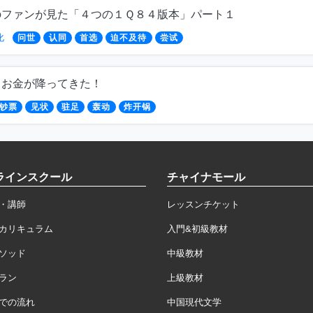
のファンが見た「４つの１Ｑ８４版本」パート１
化
问世
认同
首选
迫不及待
尝试
らお金が降ってきた！
钞票
见状
驻足
轰动
炸开锅
ラインスクール
チャイナモール
・講師
レッスンチケット
カリキュラム
入門&初級教材
ソッド
中級教材
ラン
上級教材
での流れ
中国現代文学