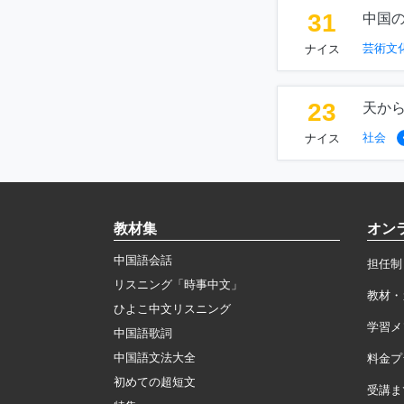
31
中国
芸術文
ナイス
23
天か
社会
ナイス
教材集
オン
中国語会話
担任制
リスニング「時事中文」
教材・
ひよこ中文リスニング
学習メ
中国語歌詞
中国語文法大全
料金プ
初めての超短文
受講ま