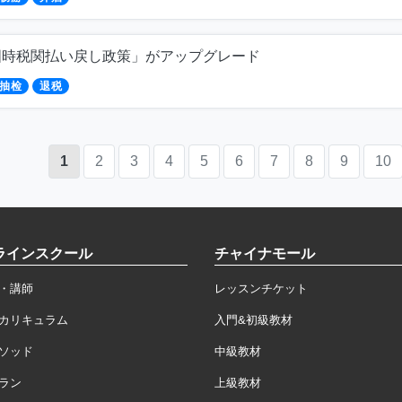
国時税関払い戻し政策」がアップグレード
抽检
退税
1
2
3
4
5
6
7
8
9
10
ラインスクール
チャイナモール
・講師
レッスンチケット
カリキュラム
入門&初級教材
ソッド
中級教材
ラン
上級教材