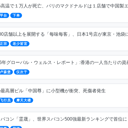
の高温で１万人が死亡、パリのマクドナルドは１店舗で中国製エ
平台
下单
00店舗以上を展開する「每味每客」、日本1号店が東京・池袋
正宗
老少皆宜
26年グローバル・ウェルス・レポート」:香港の一人当たりの資
卢森堡
仅次于
の最高層ビル「中国尊」に小型機が衝突、死傷者発生
飞行员
摩天大楼
スパコン「霊晟」、世界スパコン500強最新ランキングで首位に