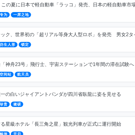
D、この夏に日本で軽自動車「ラッコ」発売、日本の軽自動車市
专为
一席之地
テック、世界初の「超リアル等身大人型ロボ」を発売 男女2タ
仿生人形
锁定
船「神舟23号」飛行士、宇宙ステーションで1年間の滞在試験へ
空间站
航天员
唯一の白いジャイアントパンダが四川省臥龍に姿を見せる
珍贵
健硕
する星級ホテル「長三角之星」観光列車が正式に運行開始
畅游
开启