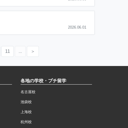
2026.06.01
11
...
＞
各地の学校・プチ留学
名古屋校
池袋校
上海校
杭州校