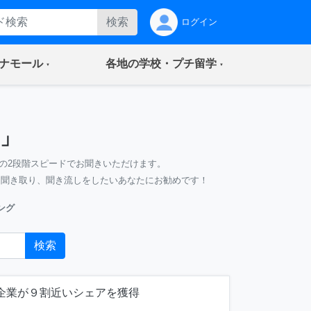
検索
ログイン
(current)
(current)
ナモール
各地の学校・プチ留学
」
の2段階スピードでお聞きいただけます。
、聞き取り、聞き流しをしたいあなたにお勧めです！
ング
検索
国企業が９割近いシェアを獲得