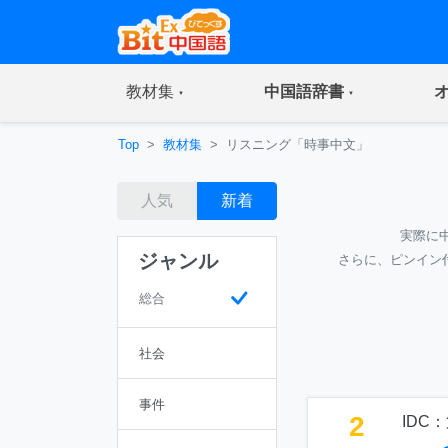
(current)
(current)
教材集
中国語辞書
Top
教材集
リスニング「時事中文」
人気
新着
実際に
ジャンル
さらに、ピンイン
総合
社会
事件
2
IDC