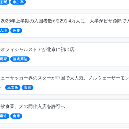
垄断
市占率
2026年上半期の入国者数が2291.4万人に、大半がビザ免除で
入境
免签
のオフィシャルストアが北京に初出店
玩家
游戏周边
ウェーサッカー界のスターが中国で大人気、ノルウェーサーモ
ツ
三文鱼
官宣
の飲食業、犬の同伴入店を許可へ
容许
食肆