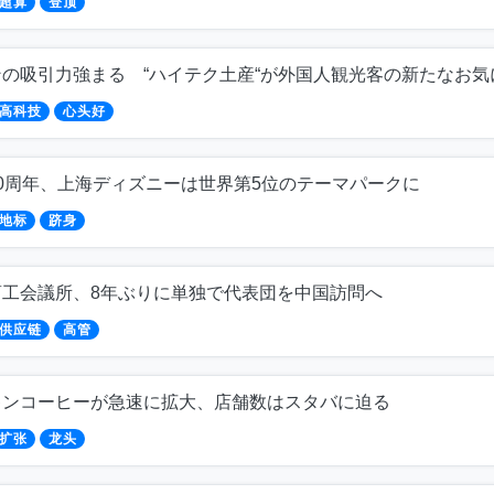
超算
登顶
ンの吸引力強まる “ハイテク土産“が外国人観光客の新たなお気
高科技
心头好
0周年、上海ディズニーは世界第5位のテーマパークに
地标
跻身
商工会議所、8年ぶりに単独で代表団を中国訪問へ
供应链
高管
キンコーヒーが急速に拡大、店舗数はスタバに迫る
扩张
龙头