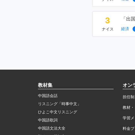
3
「出
経済
ナイス
教材集
オン
中国語会話
担任制
リスニング「時事中文」
教材・
ひよこ中文リスニング
学習メ
中国語歌詞
中国語文法大全
料金プ