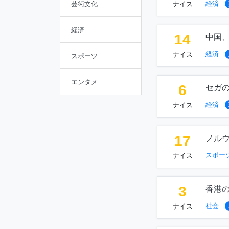
経済
芸術文化
ナイス
経済
14
中国、
経済
ナイス
スポーツ
エンタメ
6
セガ
経済
ナイス
17
ノル
スポー
ナイス
3
香港
社会
ナイス