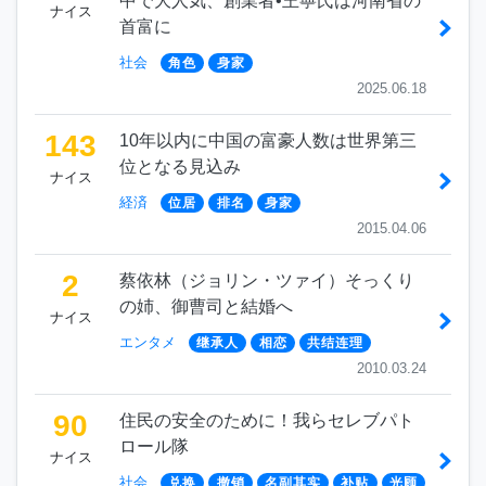
中で大人気、創業者•王寧氏は河南省の
ナイス
首富に
社会
角色
身家
2025.06.18
143
10年以内に中国の富豪人数は世界第三
位となる見込み
ナイス
経済
位居
排名
身家
2015.04.06
2
蔡依林（ジョリン・ツァイ）そっくり
の姉、御曹司と結婚へ
ナイス
エンタメ
继承人
相恋
共结连理
2010.03.24
90
住民の安全のために！我らセレブパト
ロール隊
ナイス
社会
兑换
撤销
名副其实
补贴
光顾