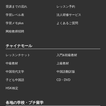
受講までの流れ
レッスン予約
学習レベル表
法人研修サービス
学習メモplus
よくあるご質問
网校教师招聘
チャイナモール
レッスンチケット
入門&初級教材
中級教材
上級教材
中国現代文学
中国語翻訳版
子ども中国語
CD・DVD
HSK検定
各地の学校・プチ留学