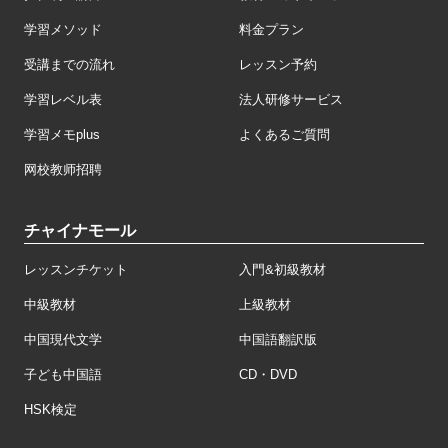
学習メソッド
料金プラン
受講までの流れ
レッスン予約
学習レベル表
法人研修サービス
学習メモplus
よくあるご質問
网校教师招聘
チャイナモール
レッスンチケット
入門&初級教材
中級教材
上級教材
中国現代文学
中国語翻訳版
子ども中国語
CD・DVD
HSK検定