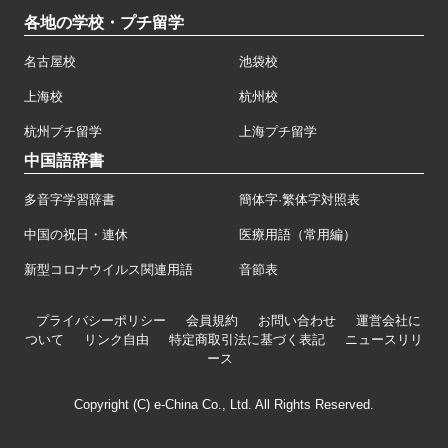
各地の学校・プチ留学
名古屋校
池袋校
上海校
杭州校
杭州プチ留学
上海プチ留学
中国語辞書
多音字学習辞書
簡体字·繁体字対照表
中国の祝日・連休
医療用語（常用編）
新型コロナウイルス関連用語
音節表
プライバシーポリシー
会員規約
お問い合わせ
運営会社に
ついて
リンク自由
特定商取引法に基づく表記
ニュースリリ
ース
Copyright (C) e-China Co., Ltd. All Rights Reserved.