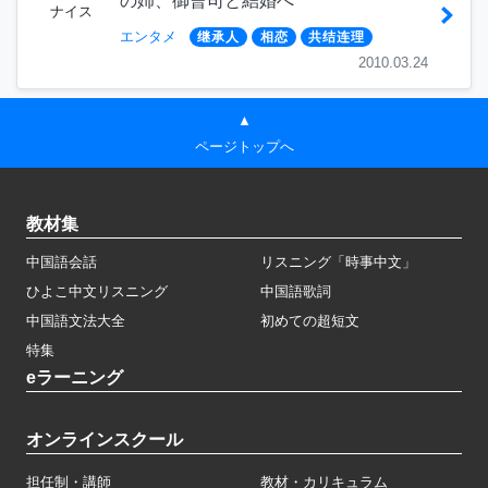
の姉、御曹司と結婚へ
ナイス
エンタメ
继承人
相恋
共结连理
2010.03.24
▲
ページトップへ
教材集
中国語会話
リスニング「時事中文」
ひよこ中文リスニング
中国語歌詞
中国語文法大全
初めての超短文
特集
eラーニング
オンラインスクール
担任制・講師
教材・カリキュラム