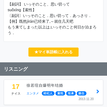
【副詞】 いっそのこと、思い切って
suǒxìng【索性】
〔副詞〕いっそのこと．思い切って．あっさり．
【例】既然jìrán已经来了,～就住几天吧
もう来てしまった以上は,いっそのこと何日か泊まろ
う．
★マイ単語帳に入れる
リスニング
17
徐若瑄自爆明年结婚
エンタメ
ナイス
经纪人
索性
坦承
接任
2013.11.20