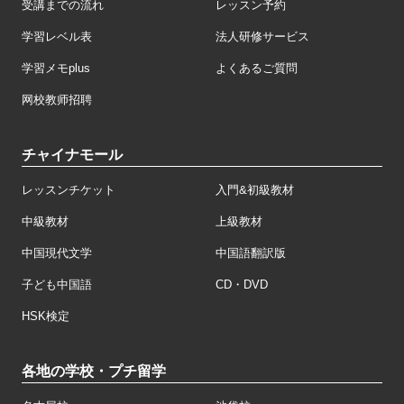
受講までの流れ
レッスン予約
学習レベル表
法人研修サービス
学習メモplus
よくあるご質問
网校教师招聘
チャイナモール
レッスンチケット
入門&初級教材
中級教材
上級教材
中国現代文学
中国語翻訳版
子ども中国語
CD・DVD
HSK検定
各地の学校・プチ留学