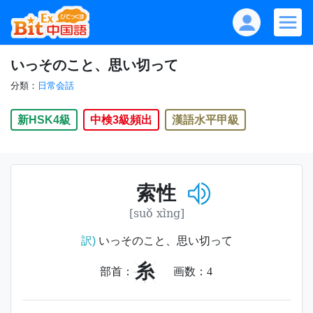
いっそのこと、思い切って
分類：
日常会話
新HSK4級
中検3級頻出
漢語水平甲級
索性
[suǒ xìng]
訳)
いっそのこと、思い切って
糸
部首：
画数：
4