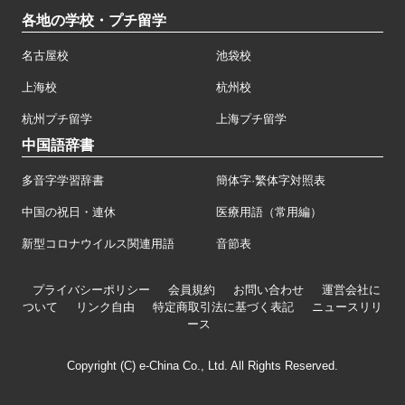
各地の学校・プチ留学
名古屋校
池袋校
上海校
杭州校
杭州プチ留学
上海プチ留学
中国語辞書
多音字学習辞書
簡体字·繁体字対照表
中国の祝日・連休
医療用語（常用編）
新型コロナウイルス関連用語
音節表
プライバシーポリシー
会員規約
お問い合わせ
運営会社に
ついて
リンク自由
特定商取引法に基づく表記
ニュースリリ
ース
Copyright (C) e-China Co., Ltd. All Rights Reserved.