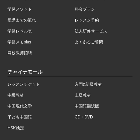
学習メソッド
料金プラン
受講までの流れ
レッスン予約
学習レベル表
法人研修サービス
学習メモplus
よくあるご質問
网校教师招聘
チャイナモール
レッスンチケット
入門&初級教材
中級教材
上級教材
中国現代文学
中国語翻訳版
子ども中国語
CD・DVD
HSK検定