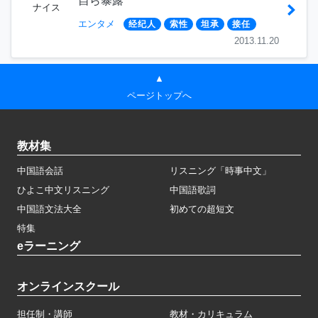
自ら暴露
ナイス
エンタメ
经纪人
索性
坦承
接任
2013.11.20
▲
ページトップへ
教材集
中国語会話
リスニング「時事中文」
ひよこ中文リスニング
中国語歌詞
中国語文法大全
初めての超短文
特集
eラーニング
オンラインスクール
担任制・講師
教材・カリキュラム