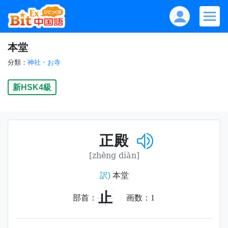
本堂
分類：
神社・お寺
新HSK4級
正殿
[zhèng diàn]
訳)
本堂
止
部首：
画数：
1