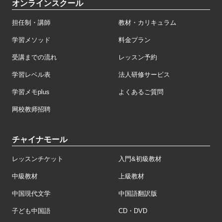
オンラインスクール
担任制・講師
教材・カリキュラム
学習メソッド
料金プラン
受講までの流れ
レッスン予約
学習レベル表
法人研修サービス
学習メモplus
よくあるご質問
网校教师招聘
チャイナモール
レッスンチケット
入門&初級教材
中級教材
上級教材
中国現代文学
中国語翻訳版
子ども中国語
CD・DVD