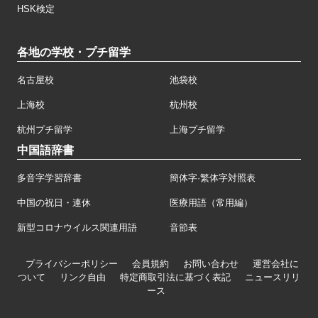
HSK検定
各地の学校・プチ留学
名古屋校
池袋校
上海校
杭州校
杭州プチ留学
上海プチ留学
中国語辞書
多音字学習辞書
簡体字·繁体字対照表
中国の祝日・連休
医療用語（常用編）
新型コロナウイルス関連用語
音節表
プライバシーポリシー
会員規約
お問い合わせ
運営会社に
ついて
リンク自由
特定商取引法に基づく表記
ニュースリリ
ース