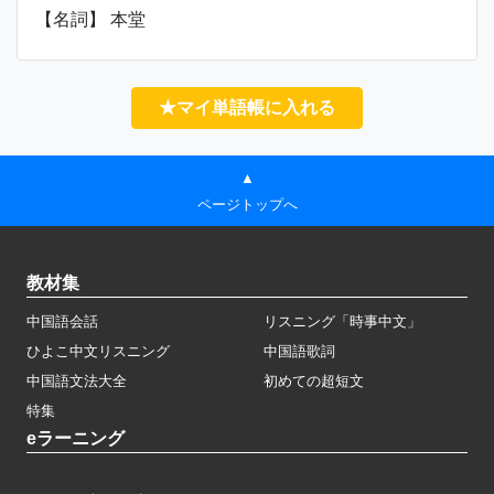
【名詞】 本堂
★マイ単語帳に入れる
▲
ページトップへ
教材集
中国語会話
リスニング「時事中文」
ひよこ中文リスニング
中国語歌詞
中国語文法大全
初めての超短文
特集
eラーニング