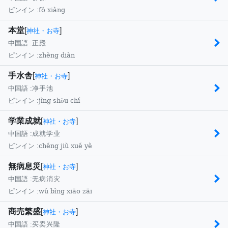
fó xiàng
ピンイン :
本堂
[
]
神社・お寺
中国語 :
正殿
zhèng diàn
ピンイン :
手水舎
[
]
神社・お寺
中国語 :
净手池
jìng shŏu chí
ピンイン :
学業成就
[
]
神社・お寺
中国語 :
成就学业
chéng jiù xué yè
ピンイン :
無病息災
[
]
神社・お寺
中国語 :
无病消灾
wú bìng xiāo zāi
ピンイン :
商売繁盛
[
]
神社・お寺
中国語 :
买卖兴隆