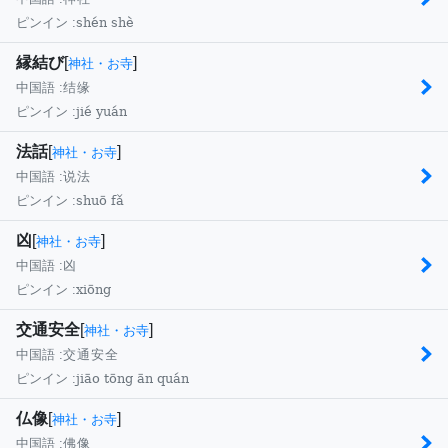
shén shè
ピンイン :
縁結び
[
]
神社・お寺
中国語 :
结缘
jié yuán
ピンイン :
法話
[
]
神社・お寺
中国語 :
说法
shuō fǎ
ピンイン :
凶
[
]
神社・お寺
中国語 :
凶
xiōng
ピンイン :
交通安全
[
]
神社・お寺
中国語 :
交通安全
jiāo tōng ān quán
ピンイン :
仏像
[
]
神社・お寺
中国語 :
佛像