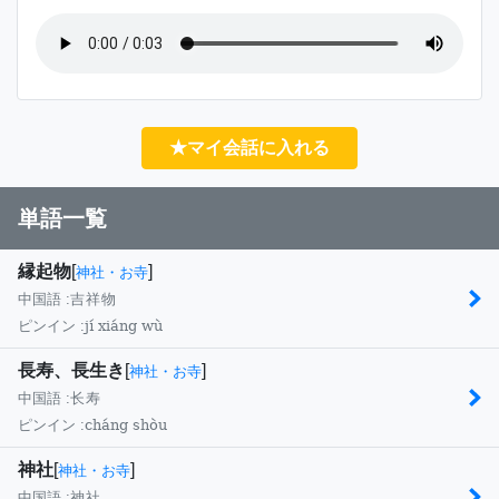
★マイ会話に入れる
単語一覧
縁起物
[
]
神社・お寺
中国語 :
吉祥物
jí xiáng wù
ピンイン :
長寿、長生き
[
]
神社・お寺
中国語 :
长寿
cháng shòu
ピンイン :
神社
[
]
神社・お寺
中国語 :
神社