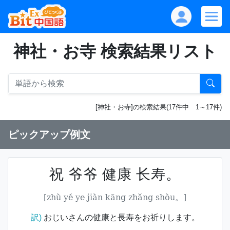
神社・お寺 検索結果リスト
[神社・お寺]の検索結果(17件中 1～17件)
ピックアップ例文
祝 爷爷 健康 长寿。
[zhù yé ye jiàn kāng zhǎng shòu。]
訳)
おじいさんの健康と長寿をお祈りします。