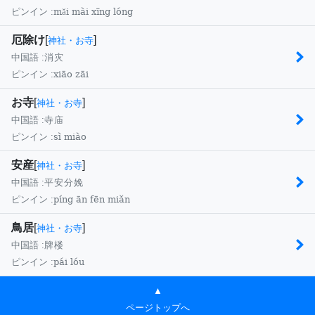
măi mài xīng lóng
ピンイン :
厄除け
[
]
神社・お寺
中国語 :
消灾
xiāo zāi
ピンイン :
お寺
[
]
神社・お寺
中国語 :
寺庙
sì miào
ピンイン :
安産
[
]
神社・お寺
中国語 :
平安分娩
píng ān fēn miǎn
ピンイン :
鳥居
[
]
神社・お寺
中国語 :
牌楼
pái lóu
ピンイン :
▲
ページトップへ