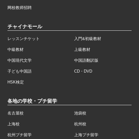
网校教师招聘
チャイナモール
レッスンチケット
入門&初級教材
中級教材
上級教材
中国現代文学
中国語翻訳版
子ども中国語
CD・DVD
HSK検定
各地の学校・プチ留学
名古屋校
池袋校
上海校
杭州校
杭州プチ留学
上海プチ留学