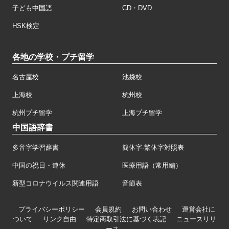
子ども中国語
CD・DVD
HSK検定
各地の学校・プチ留学
名古屋校
池袋校
上海校
杭州校
杭州プチ留学
上海プチ留学
中国語辞書
多音字学習辞書
簡体字·繁体字対照表
中国の祝日・連休
医療用語（常用編）
新型コロナウイルス関連用語
音節表
プライバシーポリシー
会員規約
お問い合わせ
運営会社に
ついて
リンク自由
特定商取引法に基づく表記
ニュースリリ
ース