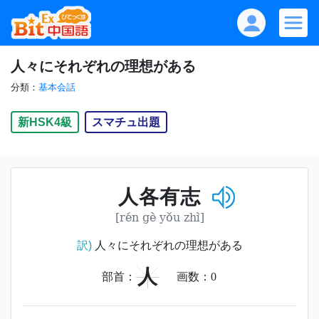
人々にそれぞれの理想がある
分類：
基本会話
新HSK4級
スマチュ出題
人各有志
[rén gè yǒu zhì]
訳)
人々にそれぞれの理想がある
人
部首：
画数：
0