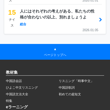
ス
2020.01.01
15
人にはそれぞれの考えがある、私たちの性
格が合わないの以上、別れましょうよ
ナイ
総合
ス
2026.01.05
▲
ページトップへ
教材集
中国語会話
リスニング「時事中文」
ひよこ中文リスニング
中国語歌詞
中国語文法大全
初めての超短文
特集
eラーニング