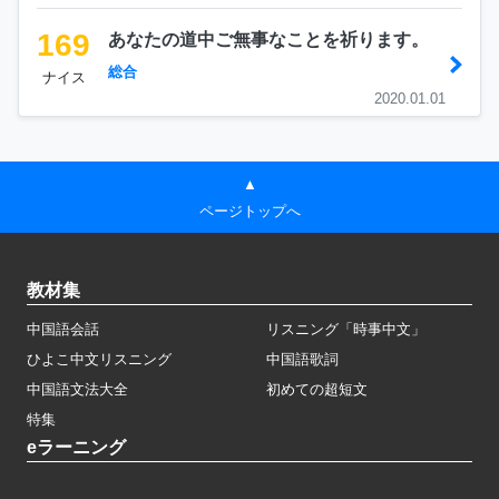
169
あなたの道中ご無事なことを祈ります。
総合
ナイス
2020.01.01
▲
ページトップへ
教材集
中国語会話
リスニング「時事中文」
ひよこ中文リスニング
中国語歌詞
中国語文法大全
初めての超短文
特集
eラーニング