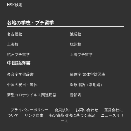
HSK検定
各地の学校・プチ留学
名古屋校
池袋校
上海校
杭州校
杭州プチ留学
上海プチ留学
中国語辞書
多音字学習辞書
簡体字·繁体字対照表
中国の祝日・連休
医療用語（常用編）
新型コロナウイルス関連用語
音節表
プライバシーポリシー
会員規約
お問い合わせ
運営会社に
ついて
リンク自由
特定商取引法に基づく表記
ニュースリリ
ース