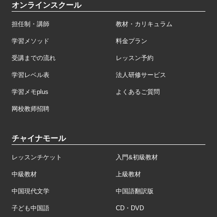
オンラインスクール
担任制・講師
教材・カリキュラム
学習メソッド
料金プラン
受講までの流れ
レッスン予約
学習レベル表
法人研修サービス
学習メモplus
よくあるご質問
网校教师招聘
チャイナモール
レッスンチケット
入門&初級教材
中級教材
上級教材
中国現代文学
中国語翻訳版
子ども中国語
CD・DVD