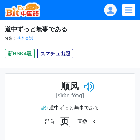
道中ずっと無事である
分類：
基本会話
新HSK4級
スマチュ出題
顺风
[shùn fēng]
訳)
道中ずっと無事である
页
部首：
画数：
3