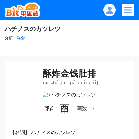
ハチノスのカツレツ
分類：
洋食
酥炸金钱肚排
[sū zhá jīn qián dù pái]
訳)
ハチノスのカツレツ
酉
部首：
画数：
5
【名詞】 ハチノスのカツレツ