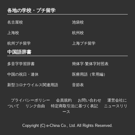
各地の学校・プチ留学
名古屋校
池袋校
上海校
杭州校
杭州プチ留学
上海プチ留学
中国語辞書
多音字学習辞書
簡体字·繁体字対照表
中国の祝日・連休
医療用語（常用編）
新型コロナウイルス関連用語
音節表
プライバシーポリシー
会員規約
お問い合わせ
運営会社に
ついて
リンク自由
特定商取引法に基づく表記
ニュースリリ
ース
Copyright (C) e-China Co., Ltd. All Rights Reserved.