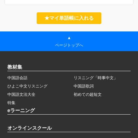
★マイ単語帳に入れる
▲
ページトップへ
教材集
中国語会話
リスニング「時事中文」
ひよこ中文リスニング
中国語歌詞
中国語文法大全
初めての超短文
特集
eラーニング
オンラインスクール