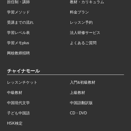
担任制・講師
教材・カリキュラム
学習メソッド
料金プラン
受講までの流れ
レッスン予約
学習レベル表
法人研修サービス
学習メモplus
よくあるご質問
网校教师招聘
チャイナモール
レッスンチケット
入門&初級教材
中級教材
上級教材
中国現代文学
中国語翻訳版
子ども中国語
CD・DVD
HSK検定