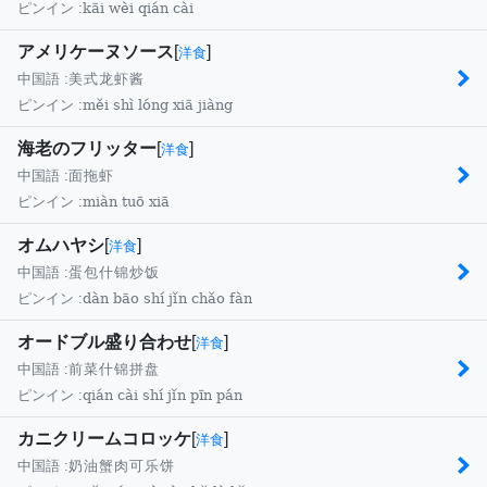
kāi wèi qián cài
ピンイン :
アメリケーヌソース
[
]
洋食
中国語 :
美式龙虾酱
měi shì lóng xiā jiàng
ピンイン :
海老のフリッター
[
]
洋食
中国語 :
面拖虾
miàn tuō xiā
ピンイン :
オムハヤシ
[
]
洋食
中国語 :
蛋包什锦炒饭
dàn bāo shí jǐn chǎo fàn
ピンイン :
オードブル盛り合わせ
[
]
洋食
中国語 :
前菜什锦拼盘
qián cài shí jǐn pīn pán
ピンイン :
カニクリームコロッケ
[
]
洋食
中国語 :
奶油蟹肉可乐饼