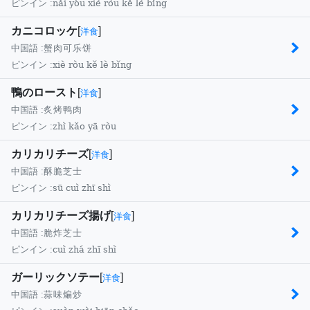
nǎi yóu xiè ròu kě lè bǐng
ピンイン :
カニコロッケ
[
]
洋食
中国語 :
蟹肉可乐饼
xiè ròu kě lè bǐng
ピンイン :
鴨のロースト
[
]
洋食
中国語 :
炙烤鸭肉
zhì kǎo yā ròu
ピンイン :
カリカリチーズ
[
]
洋食
中国語 :
酥脆芝士
sū cuì zhī shì
ピンイン :
カリカリチーズ揚げ
[
]
洋食
中国語 :
脆炸芝士
cuì zhá zhī shì
ピンイン :
ガーリックソテー
[
]
洋食
中国語 :
蒜味煸炒