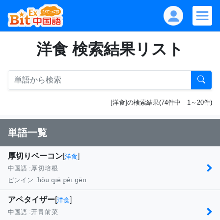
洋食 検索結果リスト
[洋食]の検索結果(74件中 1～20件)
単語一覧
厚切りベーコン
[
]
洋食
中国語 :
厚切培根
hòu qiē péi gēn
ピンイン :
アペタイザー
[
]
洋食
中国語 :
开胃前菜