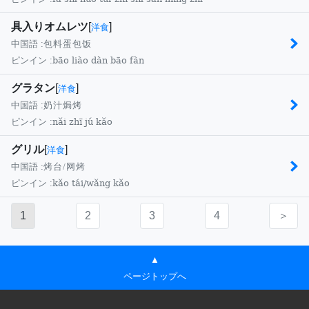
具入りオムレツ
[
]
洋食
中国語 :
包料蛋包饭
bāo liào dàn bāo fàn
ピンイン :
グラタン
[
]
洋食
中国語 :
奶汁焗烤
nǎi zhī jú kǎo
ピンイン :
グリル
[
]
洋食
中国語 :
烤台/网烤
kǎo tái/wǎng kǎo
ピンイン :
1
2
3
4
＞
▲
ページトップへ