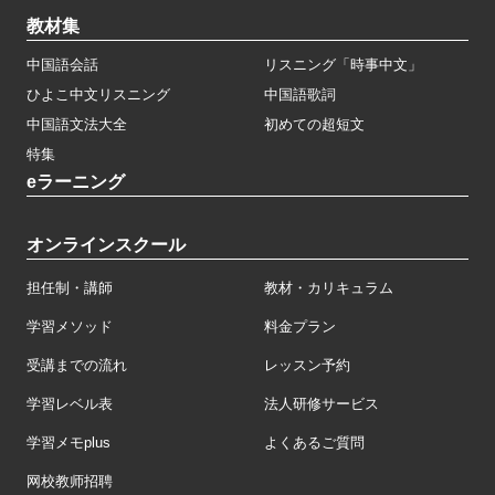
教材集
中国語会話
リスニング「時事中文」
ひよこ中文リスニング
中国語歌詞
中国語文法大全
初めての超短文
特集
eラーニング
オンラインスクール
担任制・講師
教材・カリキュラム
学習メソッド
料金プラン
受講までの流れ
レッスン予約
学習レベル表
法人研修サービス
学習メモplus
よくあるご質問
网校教师招聘