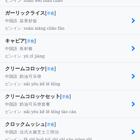
suàn wèi biān chǎo
ピンイン :
ガーリックライス
[
]
洋食
中国語 :
蒜香炒饭
suàn xiāng chǎo fàn
ピンイン :
キャビア
[
]
洋食
中国語 :
鱼籽酱
yú zǐ jiàng
ピンイン :
クリームコロッケ
[
]
洋食
中国語 :
奶油可乐饼
nǎi yóu kě lè bǐng
ピンイン :
クリームコロッケセッ卜
[
]
洋食
中国語 :
奶油可乐饼套餐
nǎi yóu kě lè bǐng tào cān
ピンイン :
クロックムッシュ
[
]
洋食
中国語 :
法式火腿芝士三明治
fǎ shì huǒ tuǐ zhī shì sān míng zhì
ピンイン :